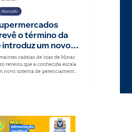
Mercado
supermercados
evê o término da
e introduz um novo
 funcionamento.
lojas de Minas
 conhecida escala
stema de gerenciamento
s da rede a partir de
s
dias de folga . Embora haja uma alteração na program