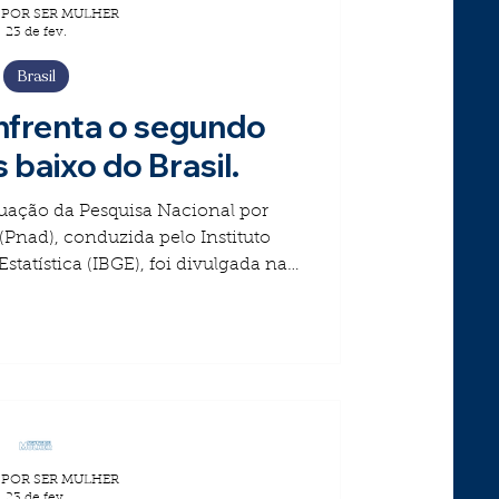
 POR SER MULHER
eres
23 de fev.
Brasil
nfrenta o segundo
s baixo do Brasil.
uação da Pesquisa Nacional por
conduzida pelo Instituto
Estatística (IBGE), foi divulgada na
ue a Bahia ocupa uma posição
 do Brasil. As informações
2.284. O contexto pode ser
terpretado ,
 POR SER MULHER
23 de fev.