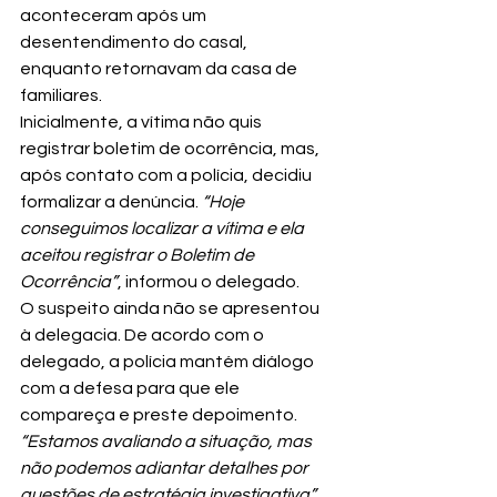
aconteceram após um 
desentendimento do casal, 
enquanto retornavam da casa de 
familiares.
Inicialmente, a vítima não quis 
registrar boletim de ocorrência, mas, 
após contato com a polícia, decidiu 
formalizar a denúncia. 
“Hoje 
conseguimos localizar a vítima e ela 
aceitou registrar o Boletim de 
Ocorrência”
, informou o delegado.
O suspeito ainda não se apresentou 
à delegacia. De acordo com o 
delegado, a polícia mantém diálogo 
com a defesa para que ele 
compareça e preste depoimento. 
“Estamos avaliando a situação, mas 
não podemos adiantar detalhes por 
questões de estratégia investigativa”
, 