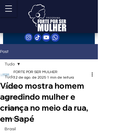
Post
Tudo
FORTE POR SER MULHER
Tudo
12 de ago. de 2025
1 min de leitura
Vídeo mostra homem
Saúde
agredindo mulher e
Política
criança no meio da rua,
Esportes
em Sapé
Salvador
Brasil