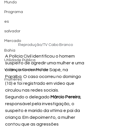
Mundo
Programa
es
salvador
Mercado
Reprodução/TV Cabo Branco
Bahia
A Polícia Civil identificou o homem 
Utilidade Pública
suspeito de agredir uma mulher e uma 
criança no centro de Sapé, na 
Violência Contra Mulher
Paraíba. O caso ocorreu no domingo 
mulheres
(10) e foi registrado em vídeo que 
circulou nas redes sociais.
Segundo o delegado 
Márcio Pereira
, 
responsável pela investigação, o 
suspeito é marido da vítima e pai da 
criança. Em depoimento, a mulher 
contou que as agressões 