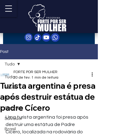
Post
Tudo
FORTE POR SER MULHER
Tudo
20 de fev.
1 min de leitura
Turista argentina é presa
Saúde
após destruir estátua de
Política
padre Cícero
Esportes
Uma turista argentina foi presa após 
Salvador
destruir uma estátua de Padre 
Brasil
Cícero, localizada na rodoviária do 