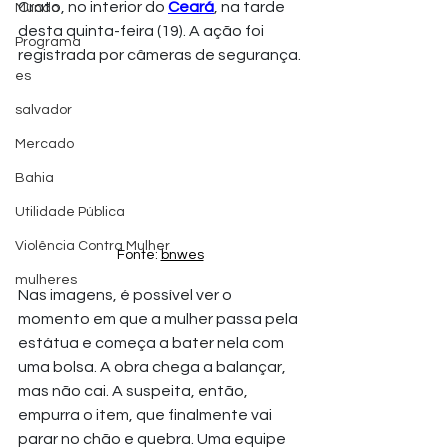
Crato, no interior do 
Ceará
, na tarde 
Mundo
desta quinta-feira (19). A ação foi 
Programa
registrada por câmeras de segurança.
es
salvador
Mercado
Bahia
Utilidade Pública
Violência Contra Mulher
Fonte: 
bnwes
mulheres
Nas imagens, é possível ver o 
momento em que a mulher passa pela 
estátua e começa a bater nela com 
uma bolsa. A obra chega a balançar, 
mas não cai. A suspeita, então, 
empurra o item, que finalmente vai 
parar no chão e quebra. Uma equipe 