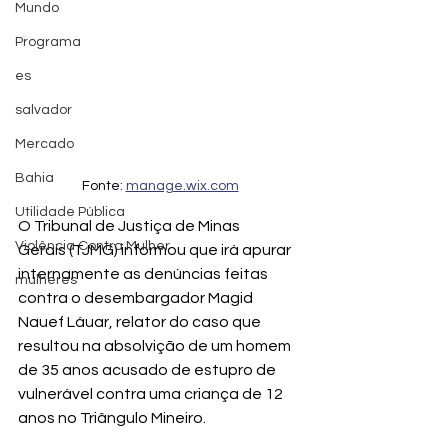
Mundo
Programa
es
salvador
Mercado
Bahia
Fonte: 
manage.wix.com
Utilidade Pública
O Tribunal de Justiça de Minas 
Violência Contra Mulher
Gerais (TJMG) informou que irá apurar 
internamente as denúncias feitas 
mulheres
contra o desembargador Magid 
Nauef Láuar, relator do caso que 
resultou na absolvição de um homem 
de 35 anos acusado de estupro de 
vulnerável contra uma criança de 12 
anos no Triângulo Mineiro.