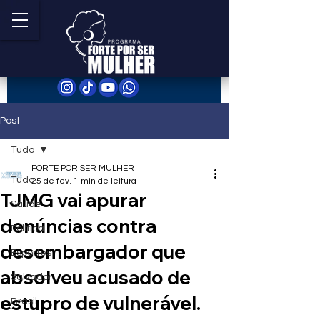
Post
Tudo
FORTE POR SER MULHER
Tudo
25 de fev.
1 min de leitura
TJMG vai apurar
Saúde
denúncias contra
Política
desembargador que
Esportes
absolveu acusado de
Salvador
estupro de vulnerável.
Brasil