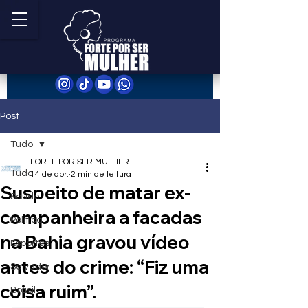
Post
Tudo
FORTE POR SER MULHER
Tudo
14 de abr.
2 min de leitura
Suspeito de matar ex-
Saúde
companheira a facadas
Política
na Bahia gravou vídeo
Esportes
antes do crime: “Fiz uma
Salvador
coisa ruim”.
Brasil