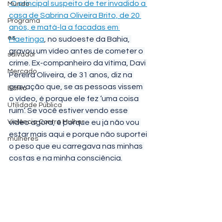
 O 
principal suspeito de ter invadido a 
Mundo
casa de Sabrina Oliveira Brito, de 20 
Programa
anos, e matá-la a facadas em 
es
Maetinga
, no sudoeste da Bahia, 
gravou um vídeo antes de cometer o 
salvador
crime. Ex-companheiro da vítima, Davi 
Mercado
Pereira Oliveira, de 31 anos, diz na 
gravação que, se as pessoas vissem 
Bahia
o vídeo, é porque ele fez ‘uma coisa 
Utilidade Pública
ruim’. Se você estiver vendo esse 
Violência Contra Mulher
vídeo agora, é porque eu já não vou 
estar mais aqui e porque não suportei 
mulheres
o peso que eu carregava nas minhas 
costas e na minha consciência.