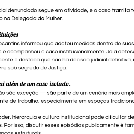
cial denunciado segue em atividade, e o caso tramita t
to na Delegacia da Mulher.
ituições
o Tocantins informou que adotou medidas dentro de suas
 e acompanhou o caso institucionalmente. Já a defesa 
cente e destaca que não há decisão judicial definitiva,
re sob segredo de Justiça.
i além de um caso isolado.
o são exceção — são parte de um cenário mais amplo 
nte de trabalho, especialmente em espaços tradicion
r, hierarquia e cultura institucional pode dificultar d
. Por isso, discutir esses episódios publicamente é t
nças estruturais.