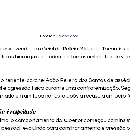
Fonte: 
g1.globo.com
nvolvendo um oficial da Polícia Militar do Tocantins e
turas hierárquicas podem se tornar ambientes de vuln
o tenente-coronel Adão Pereira dos Santos de assédi
 e agressão física durante uma confraternização. Seg
lminado em um tapa no rosto após a recusa a um beijo 
o é respeitado
tima, o comportamento do superior começou com insist
pessoal, evoluindo para constrangimento e pressão ps