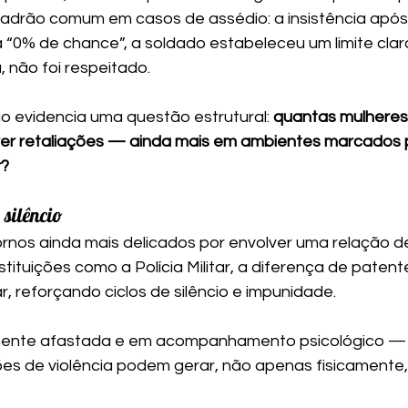
padrão comum em casos de assédio: a insistência após 
ha “0% de chance”, a soldado estabeleceu um limite cla
 não foi respeitado.
ão evidencia uma questão estrutural: 
quantas mulhere
rer retaliações — ainda mais em ambientes marcados p
r?
 silêncio
nos ainda mais delicados por envolver uma relação d
tituições como a Polícia Militar, a diferença de patent
, reforçando ciclos de silêncio e impunidade.
lmente afastada e em acompanhamento psicológico — 
ões de violência podem gerar, não apenas fisicament