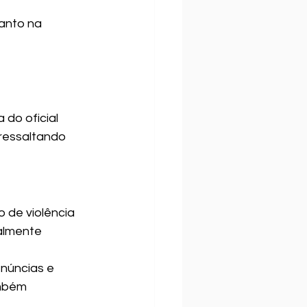
anto na 
 
do oficial 
 ressaltando 
de violência 
almente 
enúncias e 
ambém 