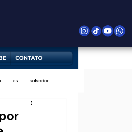
BE
CONTATO
a
es
salvador
 por
e