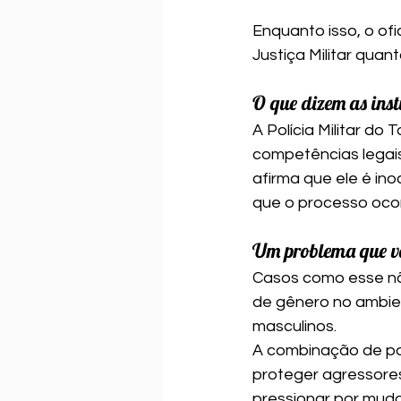
Enquanto isso, o ofi
Justiça Militar quan
O que dizem as inst
A Polícia Militar d
competências legais
afirma que ele é ino
que o processo ocor
Um problema que va
Casos como esse nã
de gênero no ambie
masculinos.
A combinação de pode
proteger agressores
pressionar por muda