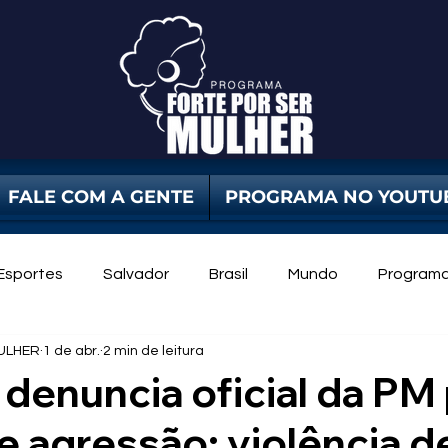
FALE COM A GENTE
PROGRAMA NO YOUTU
Esportes
Salvador
Brasil
Mundo
Program
ULHER
1 de abr.
2 min de leitura
dade Pública
Violência Contra Mulher
mulheres
denuncia oficial da PM
e agressão: violência d