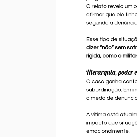
O relato revela um 
afirmar que ele tin
segundo a denúncia,
Esse tipo de situaç
dizer “não” sem sof
rígida, como o milita
Hierarquia, poder e
O caso ganha contor
subordinação. Em ins
o medo de denunciar
A vítima está atua
impacto que situaç
emocionalmente.