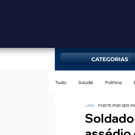
CATEGORIAS
Tudo
Saúde
Política
FORTE POR SER M
Mercado
Bahia
Utili
Soldado 
assédio 