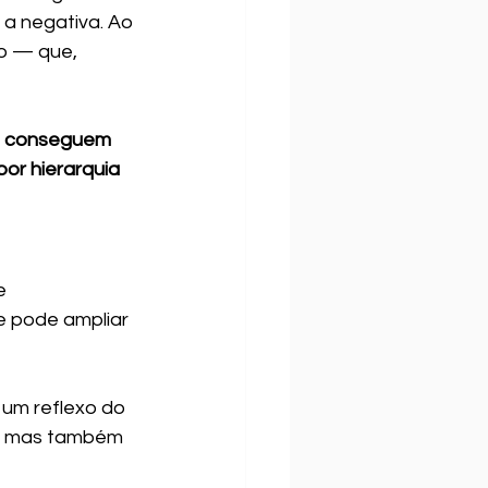
a negativa. Ao 
ro — que, 
s conseguem 
or hierarquia 
e 
e pode ampliar 
um reflexo do 
e, mas também 