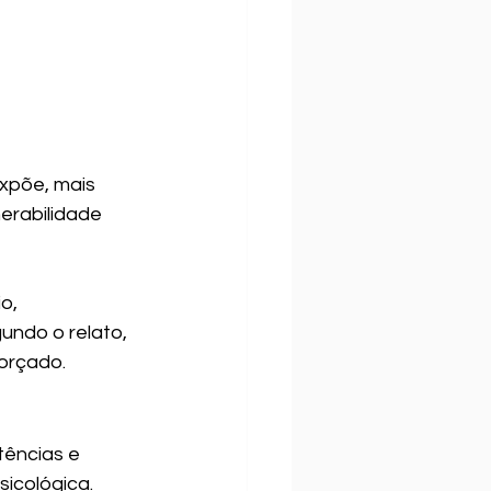
xpõe, mais 
erabilidade 
o, 
undo o relato, 
forçado.
ências e 
icológica.