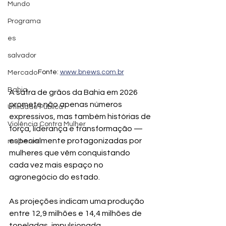
Mundo
Programa
es
salvador
Fonte: 
www.bnews.com.br
Mercado
Bahia
A safra de grãos da Bahia em 2026 
promete não apenas números 
Utilidade Pública
expressivos, mas também histórias de 
Violência Contra Mulher
força, liderança e transformação — 
especialmente protagonizadas por 
mulheres
mulheres que vêm conquistando 
cada vez mais espaço no 
agronegócio do estado.
As projeções indicam uma produção 
entre 12,9 milhões e 14,4 milhões de 
toneladas, impulsionada 