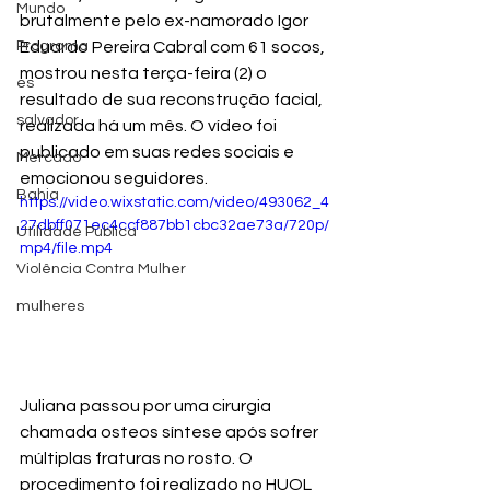
Mundo
brutalmente pelo ex-namorado Igor 
Programa
Eduardo Pereira Cabral com 61 socos, 
mostrou nesta terça-feira (2) o 
es
resultado de sua reconstrução facial, 
salvador
realizada há um mês. O vídeo foi 
publicado em suas redes sociais e 
Mercado
emocionou seguidores.
Bahia
https://video.wixstatic.com/video/493062_4
27dbff071ec4ccf887bb1cbc32ae73a/720p/
Utilidade Pública
mp4/file.mp4
Violência Contra Mulher
mulheres
Juliana passou por uma cirurgia 
chamada osteos síntese após sofrer 
múltiplas fraturas no rosto. O 
procedimento foi realizado no HUOL 