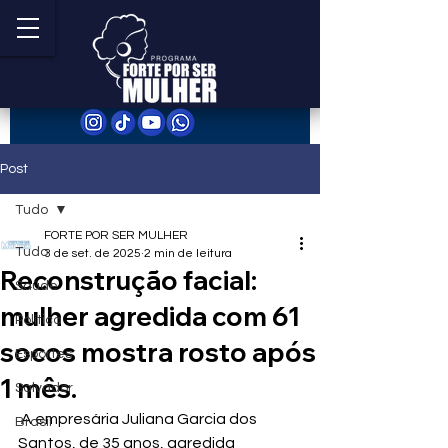
Post
Tudo
FORTE POR SER MULHER
Tudo
3 de set. de 2025
2 min de leitura
Reconstrução facial:
Saúde
mulher agredida com 61
Política
socos mostra rosto após
Esportes
1 mês.
Salvador
 A empresária Juliana Garcia dos 
Brasil
Santos, de 35 anos, agredida 