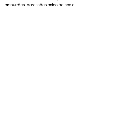
empurrões, agressões psicológicas e 
até incentivos para que Juliana 
cometesse suicídio.
Ver tudo
Posts recentes