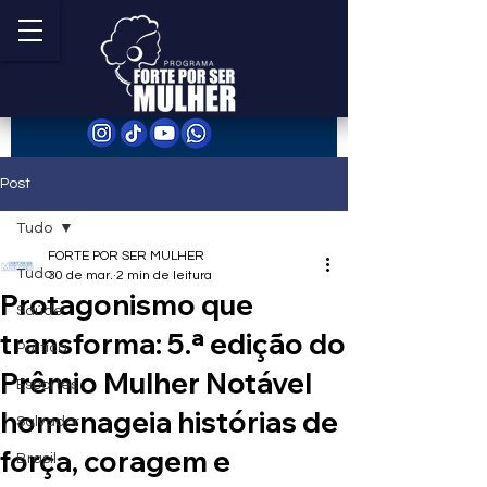
Post
Tudo
FORTE POR SER MULHER
Tudo
30 de mar.
2 min de leitura
Protagonismo que
Saúde
transforma: 5.ª edição do
Política
Prêmio Mulher Notável
Esportes
homenageia histórias de
Salvador
força, coragem e
Brasil