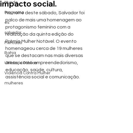
impacto social.
Mundo
Programa
Na noite deste sábado, Salvador foi 
palco de mais uma homenagem ao 
es
protagonismo feminino com a 
salvador
realização da quinta edição do 
Prêmio Mulher Notável. O evento 
Mercado
homenageou cerca de 19 mulheres 
Bahia
que se destacam nas mais diversas 
áreas, como empreendedorismo, 
Utilidade Pública
educação, saúde, cultura, 
Violência Contra Mulher
assistência social e comunicação. 
mulheres