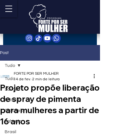
Post
Tudo
FORTE POR SER MULHER
Tudo
14 de fev.
2 min de leitura
Projeto propõe liberação
Saúde
de spray de pimenta
Política
para mulheres a partir de
Esportes
16 anos
Salvador
Brasil