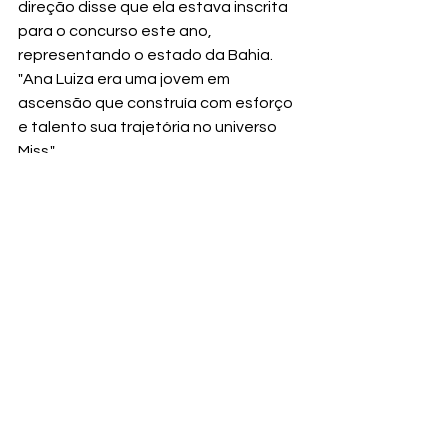
direção disse que ela estava inscrita 
para o concurso este ano, 
representando o estado da Bahia. 
"Ana Luiza era uma jovem em 
ascensão que construía com esforço 
e talento sua trajetória no universo 
Miss."
Ana Luiza também era influenciadora 
digital e tinha mais de 37 mil 
seguidores. 
Ver tudo
Posts recentes