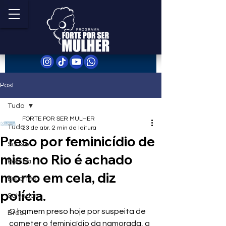
Post
Tudo
FORTE POR SER MULHER
Tudo
23 de abr.
2 min de leitura
Preso por feminicídio de
Saúde
miss no Rio é achado
Política
morto em cela, diz
Esportes
polícia.
Salvador
O homem preso hoje por suspeita de 
Brasil
cometer o feminicídio da namorada, a 