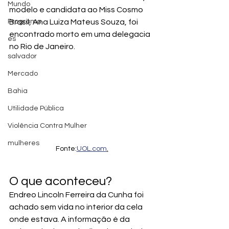
Mundo
modelo e candidata ao Miss Cosmo 
Programa
Brasil, Ana Luiza Mateus Souza, foi 
encontrado morto em uma delegacia 
es
no Rio de Janeiro.
salvador
Mercado
Bahia
Utilidade Pública
Violência Contra Mulher
mulheres
Fonte:
UOL.com
.
O que aconteceu?
Endreo Lincoln Ferreira da Cunha foi 
achado sem vida no interior da cela 
onde estava. A informação é da 