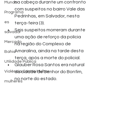
na cabeça durante um confronto 
Mundo
com suspeitos no bairro Vale das 
Programa
Pedrinhas, em Salvador, nesta 
es
terça-feira (3).
Seis suspeitos morreram durante 
salvador
uma ação de reforço da polícia 
Mercado
na região do Complexo de 
Amaralina, ainda na tarde desta 
Bahia
terça, após a morte do policial.
Utilidade Pública
Glauber Rosa Santos era natural 
Violência Contra Mulher
da cidade de Senhor do Bonfim, 
no norte do estado. 
mulheres