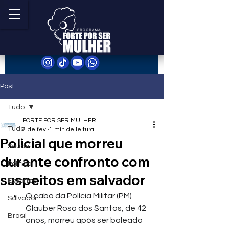
Post
Tudo
FORTE POR SER MULHER
Tudo
4 de fev.
1 min de leitura
Policial que morreu
Saúde
durante confronto com
Política
suspeitos em salvador
Esportes
O cabo da Polícia Militar (PM) 
Salvador
Glauber Rosa dos Santos, de 42 
Brasil
anos, morreu após ser baleado 