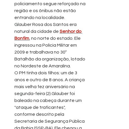
policiamento segue reforçado na 
região e os ônibus não estão 
entrando na localidade.
Glauber Rosa dos Santos era 
natural da cidade de 
Senhor do 
Bonfim
, no norte do estado. Ele 
ingressou na Polícia Militar em 
2009 e trabalhava no 30º 
Batalhão da organização, lotado 
no Nordeste de Amaralina.
O PM tinha dois filhos: um de 3 
anos e outro de 8 anos. A criança 
mais velha fez aniversário na 
segunda-feira (2).Glauber foi 
baleado na cabeça durante um 
"ataque de traficantes", 
conforme descrito pela 
Secretaria de Segurança Pública 
da Bahia (SSP-BA). Ele chegou a 