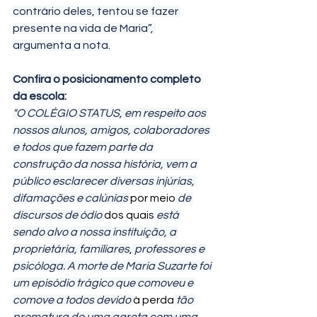
contrário deles, tentou se fazer 
presente na vida de Maria”, 
argumenta a nota.
Confira o posicionamento completo 
da escola:
"O COLÉGIO STATUS, em respeito aos 
nossos alunos, amigos, colaboradores 
e todos que fazem parte da 
construção da nossa história, vem a 
público esclarecer diversas injúrias, 
difamações e calúnias 
por meio
 de 
discursos de ódio 
dos quais
 está 
sendo alvo a nossa instituição, a 
proprietária, familiares
,
 professores e 
psicóloga. A morte de Maria Suzarte foi 
um episódio trágico que comoveu e 
comove a todos devido 
à perda
 tão 
prematura de uma garota com uma 