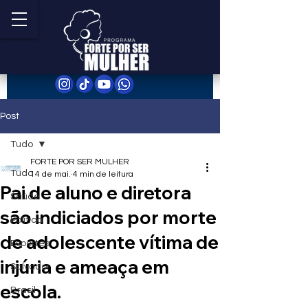
Post
Tudo
FORTE POR SER MULHER
Tudo
14 de mai.
4 min de leitura
Pai de aluno e diretora
Saúde
são indiciados por morte
Política
de adolescente vítima de
Esportes
injúria e ameaça em
Salvador
escola.
Brasil