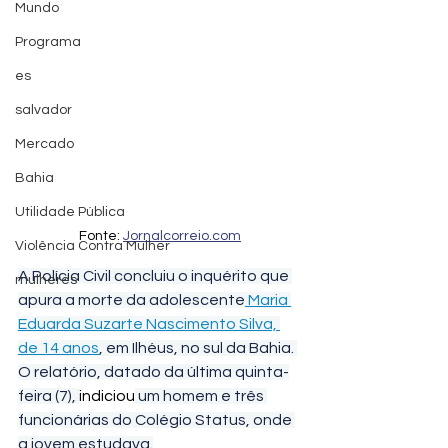
Mundo
Programa
es
salvador
Mercado
Bahia
Utilidade Pública
Fonte: 
Jornalcorreio.com
Violência Contra Mulher
A Polícia Civil concluiu o inquérito que 
mulheres
apura a morte da adolescente
 Maria 
Eduarda Suzarte Nascimento Silva, 
de 14 anos
, em Ilhéus, no sul da Bahia. 
O relatório, datado da última quinta-
feira (7), 
indiciou
 um homem e três 
funcionárias do Colégio Status, onde 
a jovem 
estudava.