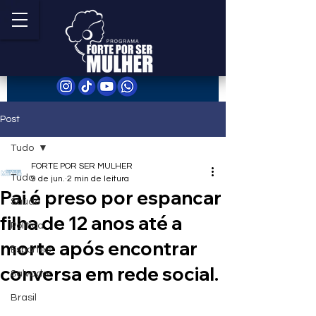
Post
Tudo
FORTE POR SER MULHER
Tudo
9 de jun.
2 min de leitura
Pai é preso por espancar
Saúde
filha de 12 anos até a
Política
morte após encontrar
Esportes
conversa em rede social.
Salvador
Brasil