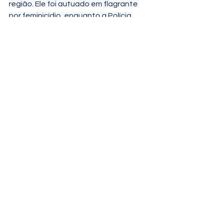
região. Ele foi autuado em flagrante 
por feminicídio, enquanto a Polícia 
Civil segue investigando todas as 
circunstâncias do caso.
Ver tudo
Posts recentes