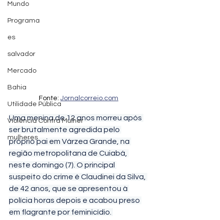
Mundo
Programa
es
salvador
Mercado
Bahia
Fonte: 
Jornalcorreio.com
Utilidade Pública
Uma menina de 12 anos morreu após 
Violência Contra Mulher
ser brutalmente agredida pelo 
mulheres
próprio pai em Várzea Grande, na 
região metropolitana de Cuiabá, 
neste domingo (7). O principal 
suspeito do crime é Claudinei da Silva, 
de 42 anos, que se apresentou à 
polícia horas depois e acabou preso 
em flagrante por feminicídio. 