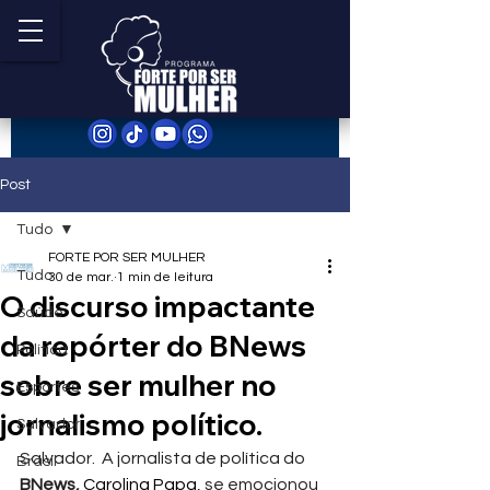
Post
Tudo
FORTE POR SER MULHER
Tudo
30 de mar.
1 min de leitura
O discurso impactante
Saúde
da repórter do BNews
Política
sobre ser mulher no
Esportes
jornalismo político.
Salvador
Salvador.  A jornalista de política do 
Brasil
BNews, 
Carolina Papa
, se emocionou 