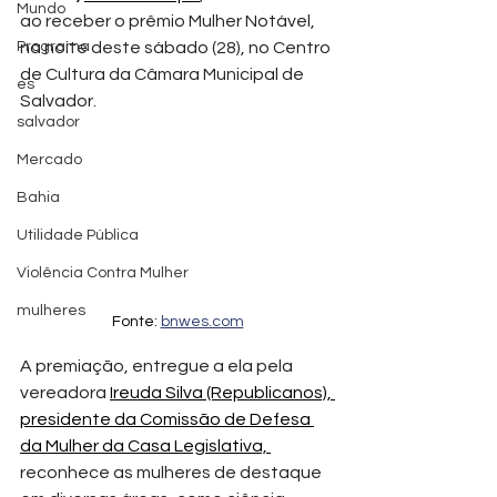
Mundo
ao receber o prêmio Mulher Notável, 
Programa
na noite deste sábado (28), no Centro 
de Cultura da Câmara Municipal de 
es
Salvador.  
salvador
Mercado
Bahia
Utilidade Pública
Violência Contra Mulher
mulheres
Fonte: 
bnwes.com
A premiação, entregue a ela pela 
vereadora 
Ireuda Silva (Republicanos), 
presidente da Comissão de Defesa 
da Mulher da Casa Legislativa, 
reconhece as mulheres de destaque 