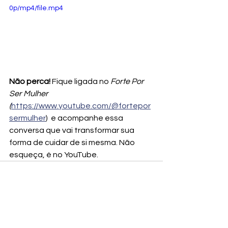
0p/mp4/file.mp4
Não perca!
 Fique ligada no 
Forte Por 
Ser Mulher 
(
https://www.youtube.com/@fortepor
sermulher
)
 e acompanhe essa 
conversa que vai transformar sua 
forma de cuidar de si mesma. Não 
esqueça, é no YouTube.