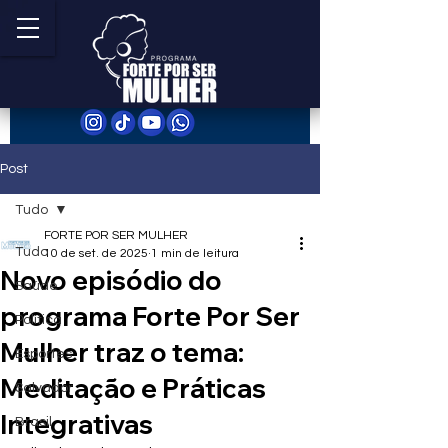
Post
Tudo
FORTE POR SER MULHER
Tudo
10 de set. de 2025
1 min de leitura
Novo episódio do
Saúde
programa Forte Por Ser
Política
Mulher traz o tema:
Esportes
Meditação e Práticas
Salvador
Integrativas
Brasil