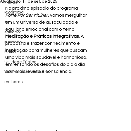
Atualizado:
11 de set. de 2025
Mundo
No próximo episódio do programa 
Programa
Forte Por Ser Mulher
, vamos mergulhar 
em um universo de autocuidado e 
es
equilíbrio emocional com o tema 
salvador
Meditação e Práticas Integrativas
. A 
Mercado
proposta é trazer conhecimento e 
inspiração para mulheres que buscam 
Bahia
uma vida mais saudável e harmoniosa, 
Utilidade Pública
enfrentando os desafios do dia a dia 
com mais leveza e consciência.
Violência Contra Mulher
mulheres