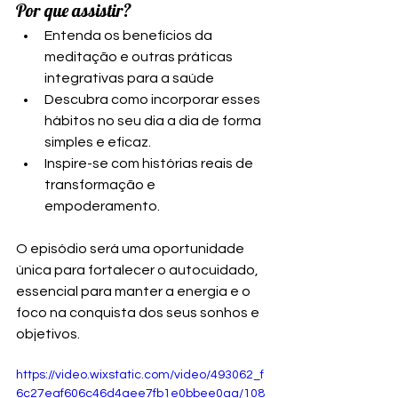
Por que assistir?
Entenda os benefícios da 
meditação e outras práticas 
integrativas para a saúde 
Descubra como incorporar esses 
hábitos no seu dia a dia de forma 
simples e eficaz.
Inspire-se com histórias reais de 
transformação e 
empoderamento.
O episódio será uma oportunidade 
única para fortalecer o autocuidado, 
essencial para manter a energia e o 
foco na conquista dos seus sonhos e 
objetivos.
https://video.wixstatic.com/video/493062_f
6c27eaf606c46d4aee7fb1e0bbee0aa/108