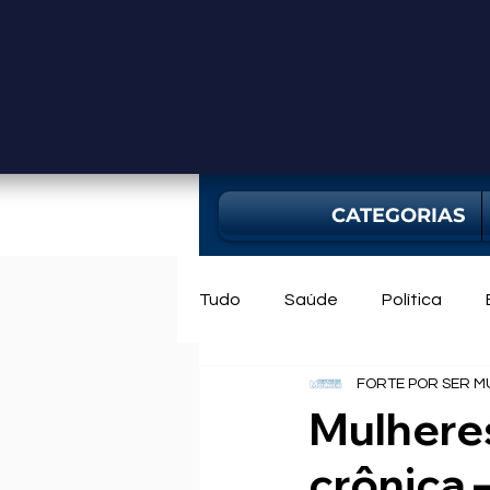
CATEGORIAS
Tudo
Saúde
Política
FORTE POR SER M
Mercado
Bahia
Utili
Mulhere
crônica 