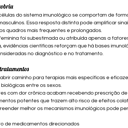
cobriu
células do sistema imunológico se comportam de forma
asculinos. Essa resposta distinta pode amplificar sinai
os quadros mais frequentes e prolongados.
feminina foi subestimada ou atribuída apenas a fatore
, evidências científicas reforçam que há bases imunoló
nsideradas no diagnóstico e no tratamento.
 tratamentos
brir caminho para terapias mais específicas e eficaze
 biológicas entre os sexos.
ntes com dor crônica acabam recebendo prescrição de 
ntos potentes que trazem alto risco de efeitos colat
eender melhor os mecanismos imunológicos pode perm
o de medicamentos direcionados