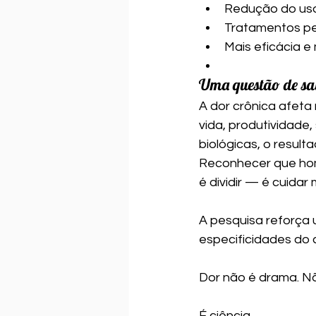
Redução do uso
Tratamentos pe
Mais eficácia e
Uma questão de saú
A dor crônica afeta
vida, produtividade
biológicas, o resul
Reconhecer que hom
é dividir — é cuidar 
A pesquisa reforça 
especificidades do 
Dor não é drama. N
É ciência.