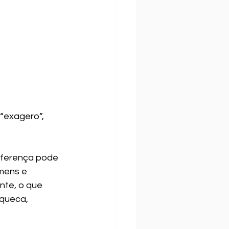
“exagero”, 
iferença pode 
mens e 
nte, o que 
queca, 