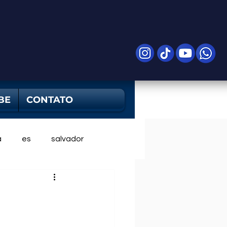
BE
CONTATO
a
es
salvador