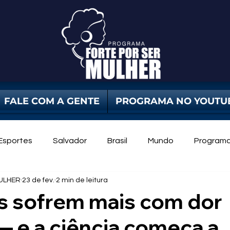
FALE COM A GENTE
PROGRAMA NO YOUTU
Esportes
Salvador
Brasil
Mundo
Program
ULHER
23 de fev.
2 min de leitura
dade Pública
Violência Contra Mulher
mulheres
s sofrem mais com dor
— e a ciência começa a