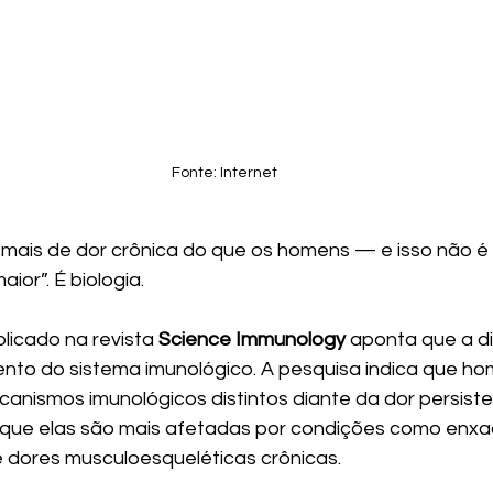
Fonte: Internet
mais de dor crônica do que os homens — e isso não é 
ior”. É biologia.
icado na revista 
Science Immunology
 aponta que a d
nto do sistema imunológico. A pesquisa indica que ho
anismos imunológicos distintos diante da dor persiste
r que elas são mais afetadas por condições como enxa
e e dores musculoesqueléticas crônicas.