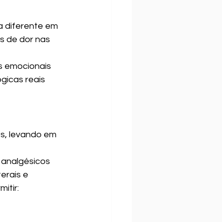
 diferente em 
s de dor nas 
s emocionais 
gicas reais 
s, levando em 
analgésicos 
erais e 
itir: