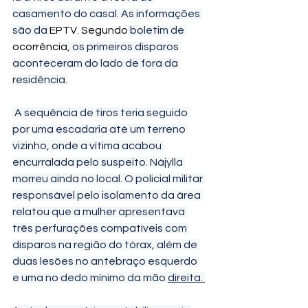
casamento do casal. As informações 
são da 
EPTV. Segundo
 boletim de 
ocorrência
, os primeiros disparos 
aconteceram do lado de fora da 
residência.
 A sequência de tiros teria seguido 
por uma escadaria até um terreno 
vizinho, onde a vítima acabou 
encurralada pelo suspeito. Nájylla 
morreu ainda no local. O policial militar 
responsável pelo isolamento da área 
relatou que a mulher apresentava 
três perfurações compatíveis com 
disparos na região do tórax, além de 
duas lesões no antebraço esquerdo 
e uma no dedo mínimo da mão 
direita. 