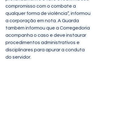
compromisso com o combate a 
qualquer forma de violência”, informou 
a corporação em nota. A Guarda 
também informou que a Corregedoria 
acompanha o caso e deve instaurar 
procedimentos administrativos e 
disciplinares para apurar a conduta 
do servidor.
O suspeito integra a Guarda Municipal 
desde 1998. Atualmente, ele 
trabalhava em funções internas em 
uma das bases operacionais da 
corporação.