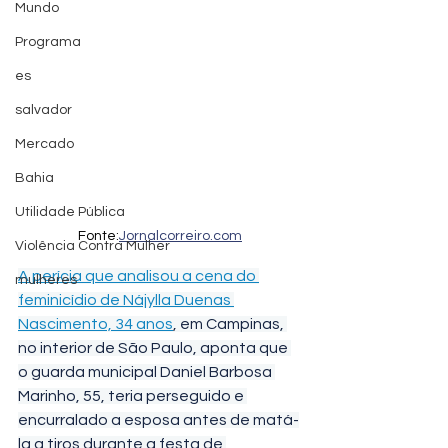
Mundo
Programa
es
salvador
Mercado
Bahia
Utilidade Pública
Fonte:
Jornalcorreiro.com
Violência Contra Mulher
A perícia que analisou a cena do 
mulheres
feminicídio de Nájylla Duenas 
Nascimento, 34 anos
, em Campinas, 
no interior de São Paulo, aponta que 
o guarda municipal Daniel Barbosa 
Marinho, 55, teria perseguido e 
encurralado a esposa antes de matá-
la a tiros durante a festa de 