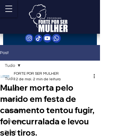
Post
Tudo
FORTE POR SER MULHER
Tudo
12 de mai.
2 min de leitura
Mulher morta pelo
Saúde
marido em festa de
Política
casamento tentou fugir,
Esportes
foi encurralada e levou
Salvador
seis tiros.
Brasil