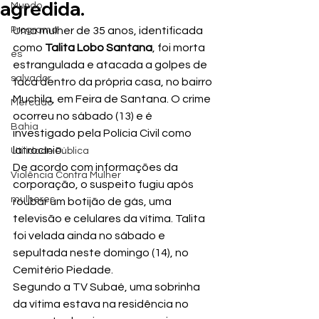
agredida.
Mundo
Programa
Uma mulher de 35 anos, identificada 
como 
Talita Lobo Santana
, foi morta 
es
estrangulada e atacada a golpes de 
salvador
faca dentro da própria casa, no bairro 
Muchila, em Feira de Santana. O crime 
Mercado
ocorreu no sábado (13) e é 
Bahia
investigado pela Polícia Civil como 
latrocínio.
Utilidade Pública
De acordo com informações da 
Violência Contra Mulher
corporação, o suspeito fugiu após 
mulheres
roubar um botijão de gás, uma 
televisão e celulares da vítima. Talita 
foi velada ainda no sábado e 
sepultada neste domingo (14), no 
Cemitério Piedade.
Segundo a TV Subaé, uma sobrinha 
da vítima estava na residência no 