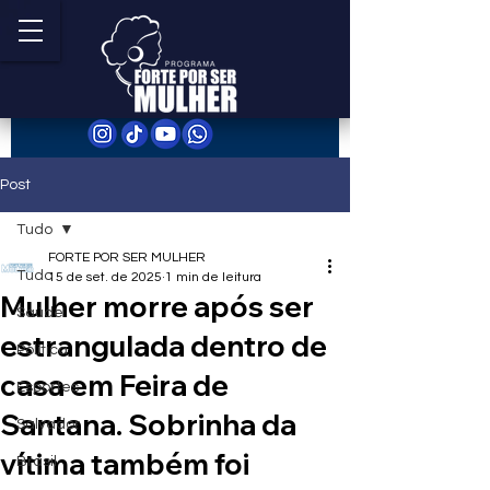
Post
Tudo
FORTE POR SER MULHER
Tudo
15 de set. de 2025
1 min de leitura
Mulher morre após ser
Saúde
estrangulada dentro de
Política
casa em Feira de
Esportes
Santana. Sobrinha da
Salvador
vítima também foi
Brasil