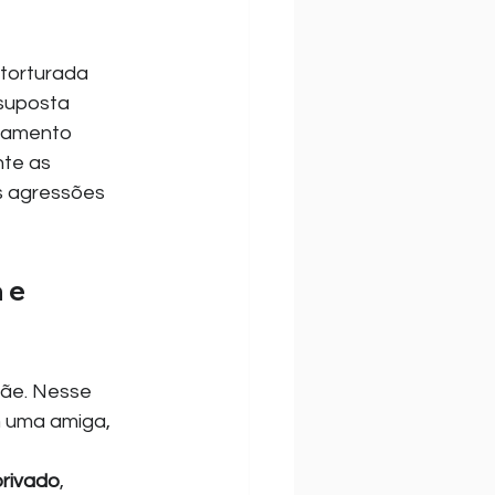
 torturada 
suposta 
tamento 
te as 
s agressões 
 e 
mãe. Nesse 
 uma amiga, 
privado
, 