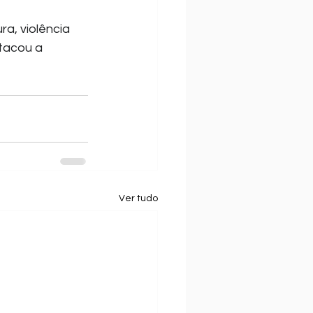
ra, violência 
stacou a 
Ver tudo