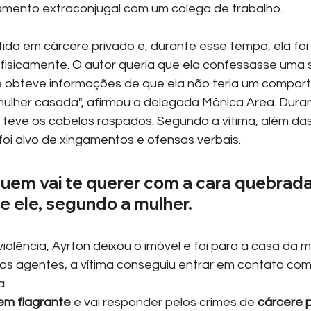
amento extraconjugal com um colega de trabalho.
tida em cárcere privado e, durante esse tempo, ela foi
fisicamente. O autor queria que ela confessasse uma 
ue obteve informações de que ela não teria um compor
lher casada", afirmou a delegada Mônica Area. Duran
 teve os cabelos raspados. Segundo a vítima, além da
foi alvo de xingamentos e ofensas verbais.
uem vai te querer com a cara quebrada
se ele, segundo a mulher.
iolência, Ayrton deixou o imóvel e foi para a casa da 
s agentes, a vítima conseguiu entrar em contato com
a.
em flagrante
 e vai responder pelos crimes de 
cárcere 