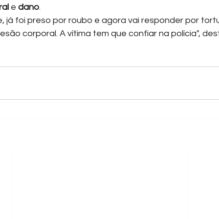
ral
 e 
dano
.
e, já foi preso por roubo e agora vai responder por tortu
lesão corporal. A vítima tem que confiar na polícia", de