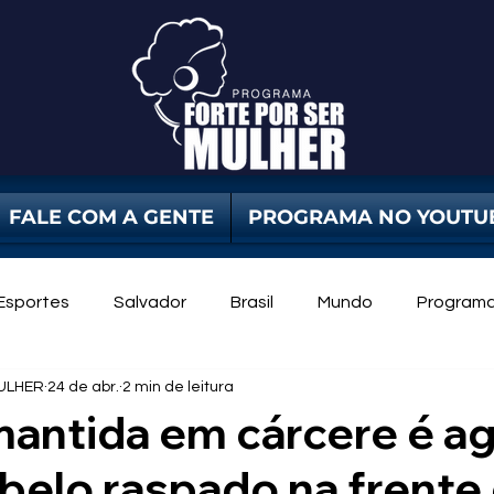
FALE COM A GENTE
PROGRAMA NO YOUTU
Esportes
Salvador
Brasil
Mundo
Program
ULHER
24 de abr.
2 min de leitura
dade Pública
Violência Contra Mulher
mulheres
antida em cárcere é a
belo raspado na frente