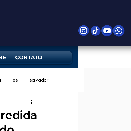
BE
CONTATO
a
es
salvador
gredida
 do