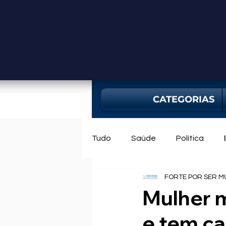
CATEGORIAS
Tudo
Saúde
Política
FORTE POR SER M
Mercado
Bahia
Utili
Mulher m
e tem ca