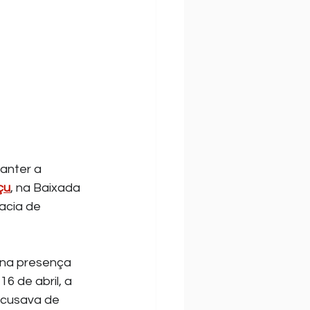
anter a 
çu
, na Baixada 
acia de 
 na presença 
6 de abril, a 
acusava de 