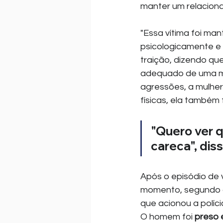
manter um relacion
"Essa vítima foi man
psicologicamente e 
traição, dizendo q
adequado de uma mu
agressões, a mulher
físicas, ela também 
"Quero ver q
careca", dis
Após o episódio de v
momento, segundo o
que acionou a políci
O homem foi 
preso 