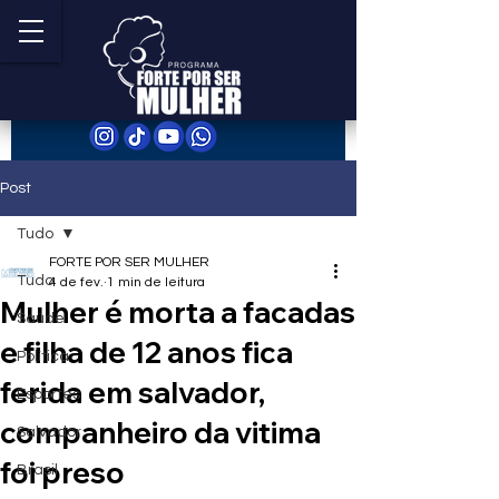
Post
Tudo
FORTE POR SER MULHER
Tudo
4 de fev.
1 min de leitura
Mulher é morta a facadas
Saúde
e filha de 12 anos fica
Política
ferida em salvador,
Esportes
companheiro da vitima
Salvador
foi preso
Brasil