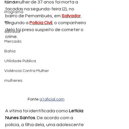
Uma mulher de 37 anos foi morta a 
Mundo
facadas na segunda-feira (2), no 
Programa
bairro de Pernambués, em 
Salvador
. 
es
Segundo a 
Polícia Civil
, o companheiro 
dela foi preso suspeito de cometer o 
salvador
crime.
Mercado
Bahia
Utilidade Pública
Violência Contra Mulher
mulheres
Fonte:
g1oficial.com
A vítima foi identificada como
 Letícia 
Nunes Santos
. De acordo com a 
polícia, a filha dela, uma adolescente 