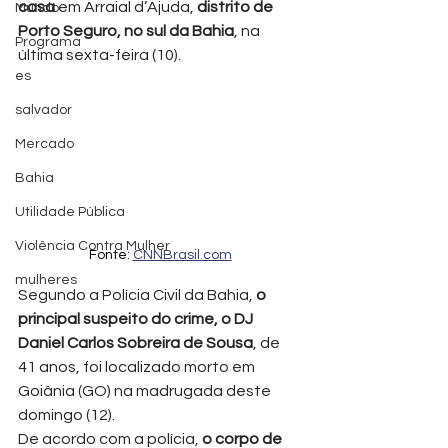
casa
 em Arraial d’Ajuda, 
distrito de 
Mundo
Porto Seguro, no sul da Bahia
, na 
Programa
última sexta-feira (10).
es
salvador
Mercado
Bahia
Utilidade Pública
Violência Contra Mulher
Fonte: 
CNNBrasil.com
mulheres
Segundo a Polícia Civil da Bahia, 
o 
principal suspeito do crime, o DJ 
Daniel Carlos Sobreira de Sousa
, de 
41 anos, foi localizado morto em 
Goiânia (GO) na madrugada deste 
domingo (12).
De acordo com a polícia, 
o corpo de 