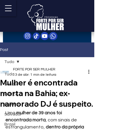
Post
Tudo
FORTE POR SER MULHER
Tudo
13 de abr.
1 min de leitura
Mulher é encontrada
Saúde
morta na Bahia; ex-
Política
namorado DJ é suspeito.
Esportes
Uma 
mulher de 39 anos foi 
Salvador
encontrada morta
, com sinais de 
Brasil
estrangulamento, 
dentro da própria 