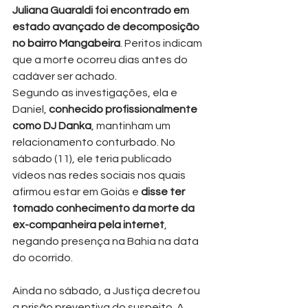
Juliana Guaraldi foi encontrado em 
estado avançado de decomposição 
no bairro Mangabeira
. Peritos indicam 
que a morte ocorreu dias antes do 
cadáver ser achado.
Segundo as investigações, ela e 
Daniel,
 conhecido profissionalmente 
como DJ Danka
, mantinham um 
relacionamento conturbado. No 
sábado (11), ele teria publicado 
vídeos nas redes sociais nos quais 
afirmou estar em Goiás e 
disse ter 
tomado conhecimento da morte da 
ex-companheira pela internet
, 
negando presença na Bahia na data 
do ocorrido.
Ainda no sábado, a Justiça decretou 
a prisão preventiva do suspeito. A 