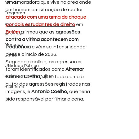
Uma moradora que vive na área onde 
Mundo
um homem em situação de rua foi 
Programa
atacado com uma arma de choque 
es
por dois estudantes de direito
 em 
Belém
 afirmou que as 
agressões 
salvador
contra a vítima acontecem com 
Mercado
frequência
 e vêm se intensificando 
desde o início de 2026.
Bahia
Segundo a polícia, os agressores 
Utilidade Pública
foram identificados como
 Altemar 
Violência Contra Mulher
Sarmento Filho,
 apontado como o 
autor das agressões registradas nas 
mulheres
imagens, e
 Antônio Coelho,
 que teria 
sido responsável por filmar a cena. 