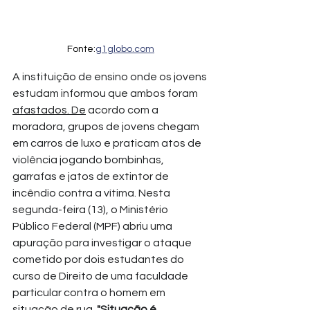
Fonte:
g1globo.com
A instituição de ensino onde os jovens 
estudam informou que ambos foram 
afastados. De
 acordo com a 
moradora, grupos de jovens chegam 
em carros de luxo e praticam atos de 
violência jogando bombinhas, 
garrafas e jatos de extintor de 
incêndio contra a vítima. Nesta 
segunda-feira (13), o Ministério 
Público Federal (MPF) abriu uma 
apuração para investigar o ataque 
cometido por dois estudantes do 
curso de Direito de uma faculdade 
particular contra o homem em 
situação de rua.
 "Situação é 