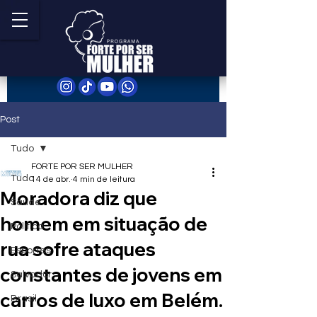
Post
Tudo
FORTE POR SER MULHER
Tudo
14 de abr.
4 min de leitura
Moradora diz que
Saúde
homem em situação de
Política
rua sofre ataques
Esportes
constantes de jovens em
Salvador
carros de luxo em Belém.
Brasil