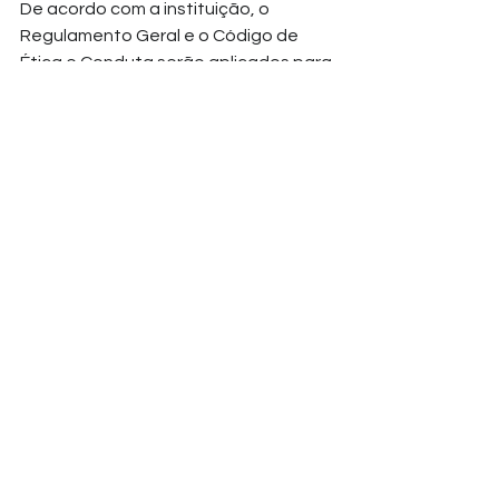
De acordo com a instituição, o 
Regulamento Geral e o Código de 
Ética e Conduta serão aplicados para 
a definição das punições cabíveis. 
MPF abre apuração e pede 
investigação criminal.
O Ministério Público Federal (MPF) 
abriu, nesta segunda-feira (13), uma 
apuração para investigar a denúncia 
do ataque. A medida foi adotada 
pela Procuradoria Regional dos 
Direitos do Cidadão (PRDC) no Pará, 
após a circulação dos vídeos das 
agressões.
Reação na Alepa
Na Alepa, a deputada Lívia Duarte 