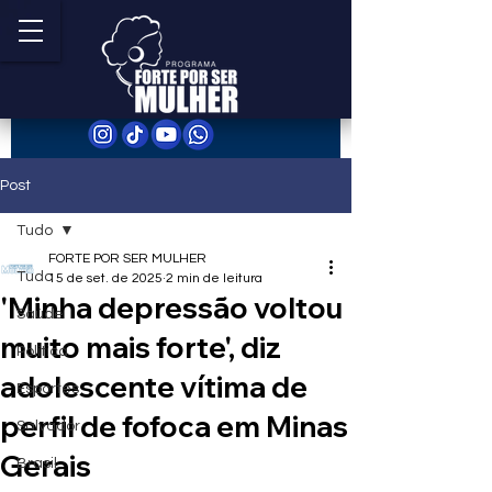
Post
Tudo
FORTE POR SER MULHER
Tudo
15 de set. de 2025
2 min de leitura
'Minha depressão voltou
Saúde
muito mais forte', diz
Política
adolescente vítima de
Esportes
perfil de fofoca em Minas
Salvador
Gerais
Brasil