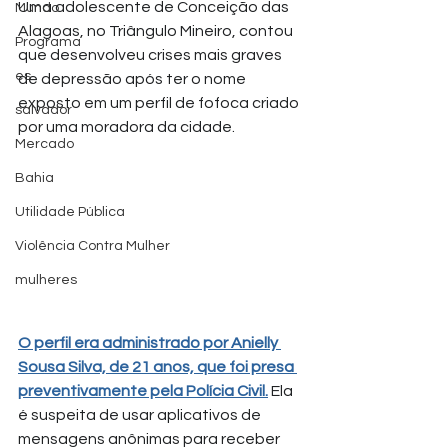
Uma adolescente de Conceição das 
Mundo
Alagoas, no Triângulo Mineiro, contou 
Programa
que desenvolveu crises mais graves 
es
de depressão após ter o nome 
exposto em um perfil de fofoca criado 
salvador
por uma moradora da cidade.
Mercado
Bahia
Utilidade Pública
Violência Contra Mulher
mulheres
O perfil era administrado por Anielly 
Sousa Silva, de 21 anos, que foi presa 
preventivamente pela Polícia Civil.
 Ela 
é suspeita de usar aplicativos de 
mensagens anônimas para receber 