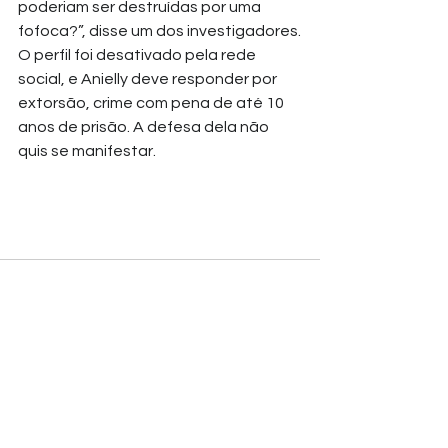
poderiam ser destruídas por uma 
fofoca?”, disse um dos investigadores.
O perfil foi desativado pela rede 
social, e Anielly deve responder por 
extorsão, crime com pena de até 10 
anos de prisão. A defesa dela não 
quis se manifestar.
Ver tudo
Posts recentes