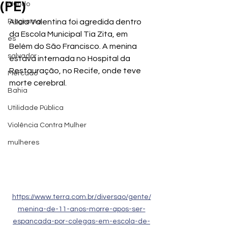
(PE)
Mundo
Programa
Alícia Valentina foi agredida dentro 
da Escola Municipal Tia Zita, em 
es
Belém do São Francisco. A menina 
salvador
estava internada no Hospital da 
Restauração, no Recife, onde teve 
Mercado
morte cerebral.
Bahia
Utilidade Pública
Violência Contra Mulher
mulheres
https://www.terra.com.br/diversao/gente/
menina-de-11-anos-morre-apos-ser-
espancada-por-colegas-em-escola-de-