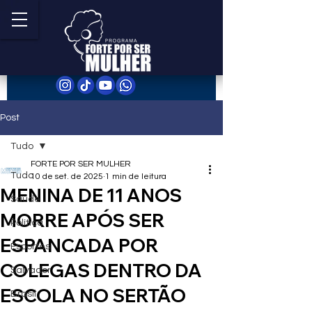
Post
Tudo
FORTE POR SER MULHER
Tudo
10 de set. de 2025
1 min de leitura
MENINA DE 11 ANOS
Saúde
MORRE APÓS SER
Política
ESPANCADA POR
Esportes
COLEGAS DENTRO DA
Salvador
ESCOLA NO SERTÃO
Brasil