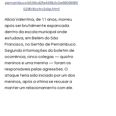
pernambuco,b036cd2fe448b3c2e680948f0
029fc8cctrv3ckp.html
Alícia Valentina, de 11 anos, morreu 
após ser brutalmente espancada 
dentro da escola municipal onde 
estudava, em Belém do São 
Francisco, no Sertão de Pernambuco. 
Segundo informações do boletim de 
ocorrência, cinco colegas — quatro 
meninos e uma menina — foram os 
responsáveis pelas agressões. O 
ataque teria sido iniciado por um dos 
meninos, após a vítima se recusar a 
manter um relacionamento com ele.