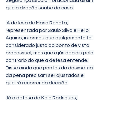
Segurança Escolar foi acionada assim 
que a direção soube do caso.
 A defesa de Maria Renata, 
representada por Saulo Silva e Hélio 
Aquino, informou que o julgamento foi 
considerado justo do ponto de vista 
processual, mas que o júri decidiu pelo 
contrário do que a defesa entende. 
Disse ainda que pontos da dosimetria 
da pena precisam ser ajustados e 
que irá recorrer da decisão.
Já a defesa de Kaio Rodrigues, 
representada por Victor José, 
entende que há circunstâncias 
relevantes que não foram 
devidamente consideradas na 
fixação da pena, especialmente no 