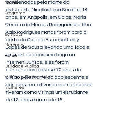
Condenados pela morte do 
Mundo
estudante Nicollas Lima Serafim, 14 
Programa
anos, em Anápolis, em Goiás, Maria 
es
Renata de Merces Rodrigues e o filho 
Kaio Rodrigues Matos foram para a 
salvador
porta do Colégio Estadual Leiny 
Mercado
Lopes de Souza levando uma faca e 
um martelo após uma briga na 
Bahia
internet. Juntos, eles foram 
Utilidade Pública
condenados a quase 70 anos de 
Violência Contra Mulher
prisão pela morte do adolescente e 
por duas tentativas de homicídio que 
mulheres
tiveram como vítimas um estudante 
de 12 anos e outro de 15.