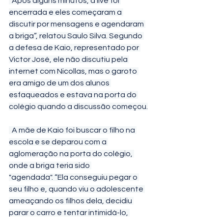
  Após alguns minutos, a live foi 
encerrada e eles começaram a 
discutir por mensagens e agendaram 
a briga”, relatou Saulo Silva. Segundo 
a defesa de Kaio, representado por 
Victor José, ele não discutiu pela 
internet com Nicollas, mas o garoto 
era amigo de um dos alunos 
esfaqueados e estava na porta do 
colégio quando a discussão começou.
  A mãe de Kaio foi buscar o filho na 
escola e se deparou com a 
aglomeração na porta do colégio, 
onde a briga teria sido 
"agendada". “Ela conseguiu pegar o 
seu filho e, quando viu o adolescente 
ameaçando os filhos dela, decidiu 
parar o carro e tentar intimidá-lo, 