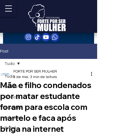
Post
Tudo
FORTE POR SER MULHER
Tudo
5 de mai.
3 min de leitura
Mãe e filho condenados
Saúde
por matar estudante
Política
foram para escola com
Esportes
martelo e faca após
Salvador
briga na internet
Brasil