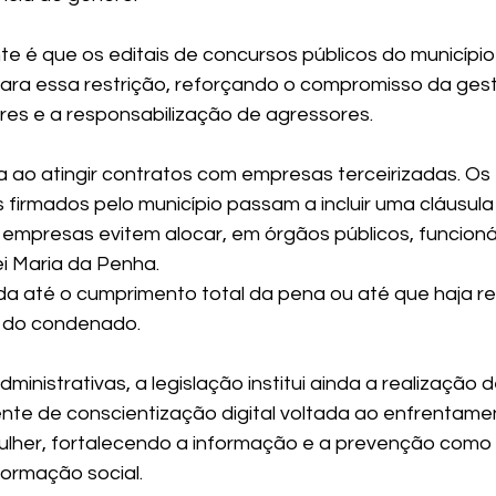
te é que os editais de concursos públicos do municípi
lara essa restrição, reforçando o compromisso da ges
es e a responsabilização de agressores.
 ao atingir contratos com empresas terceirizadas. Os e
s firmados pelo município passam a incluir uma cláusula
mpresas evitem alocar, em órgãos públicos, funcionár
i Maria da Penha.
ida até o cumprimento total da pena ou até que haja re
a do condenado.
inistrativas, a legislação institui ainda a realização 
e de conscientização digital voltada ao enfrentame
mulher, fortalecendo a informação e a prevenção como
formação social.