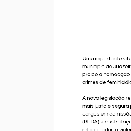
Uma importante vitó
município de Juazeir
proíbe a nomeação 
crimes de feminicídi
A nova legislação r
mais justa e segura 
cargos em comissão,
(REDA) e contrataç
relacionadas à violê