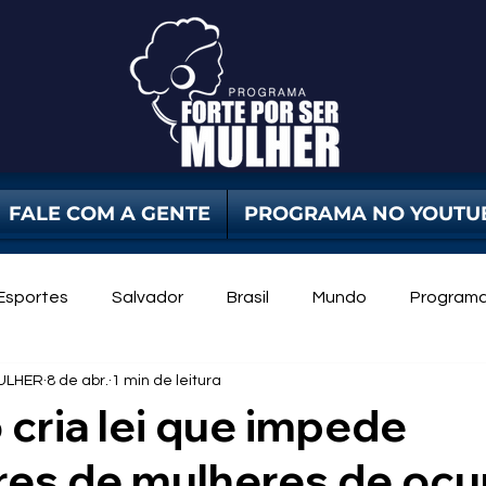
FALE COM A GENTE
PROGRAMA NO YOUTU
Esportes
Salvador
Brasil
Mundo
Program
ULHER
8 de abr.
1 min de leitura
dade Pública
Violência Contra Mulher
mulheres
 cria lei que impede
res de mulheres de oc