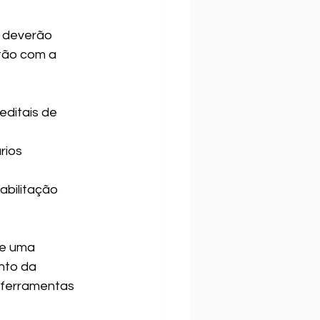
o deverão 
tão com a 
ditais de 
 
ios 
abilitação 
de uma 
nto da 
 ferramentas 