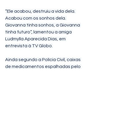
“Ele acabou, destruiu a vida dela. 
Acabou com os sonhos dela. 
Giovanna tinha sonhos, a Giovanna 
tinha futuro”, lamentou a amiga 
Ludmylla Aparecida Dias, em 
entrevista à TV Globo.
Ainda segundo a Polícia Civil, caixas 
de medicamentos espalhadas pelo 
imóvel e o histórico de depressão da 
estudante fizeram com que o caso 
fosse tratado, num primeiro 
momento, como suicídio. A perícia, 
porém, descartou essa hipótese e 
reforçou a suspeita de feminicídio.