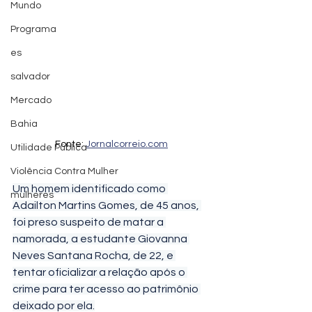
Mundo
Programa
es
salvador
Mercado
Bahia
Fonte: 
Jornalcorreio.com
Utilidade Pública
Violência Contra Mulher
Um homem identificado como 
mulheres
Adailton Martins Gomes, de 45 anos, 
foi preso suspeito de matar a 
namorada, a estudante Giovanna 
Neves Santana Rocha, de 22, e 
tentar oficializar a relação após o 
crime para ter acesso ao patrimônio 
deixado por ela.