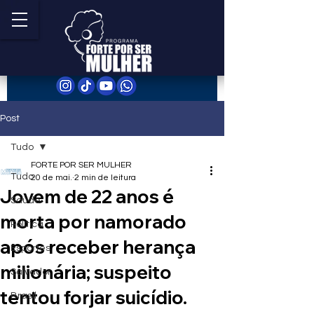
Post
Tudo
FORTE POR SER MULHER
Tudo
20 de mai.
2 min de leitura
Jovem de 22 anos é
Saúde
morta por namorado
Política
após receber herança
Esportes
milionária; suspeito
Salvador
tentou forjar suicídio.
Brasil