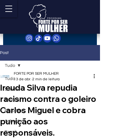
Post
Tudo
FORTE POR SER MULHER
Tudo
13 de abr.
2 min de leitura
Ireuda Silva repudia
Saúde
racismo contra o goleiro
Política
Carlos Miguel e cobra
Esportes
punição aos
Salvador
responsáveis.
Brasil