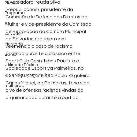
A vereadora Ireuda Silva 
Mundo
(Republicanos), presidente da 
Programa
Comissão de Defesa dos Direitos da 
es
Mulher e vice-presidente da Comissão 
de Reparação da Câmara Municipal 
salvador
de Salvador, repudiou com 
Mercado
veemência o caso de racismo 
ocorrido durante o clássico entre 
Bahia
Sport Club Corinthians Paulista e 
Utilidade Pública
Sociedade Esportiva Palmeiras, no 
Violência Contra Mulher
domingo (12), em São Paulo. O goleiro 
Carlos Miguel, do Palmeiras, teria sido 
mulheres
alvo de ofensas racistas vindas da 
arquibancada durante a partida.