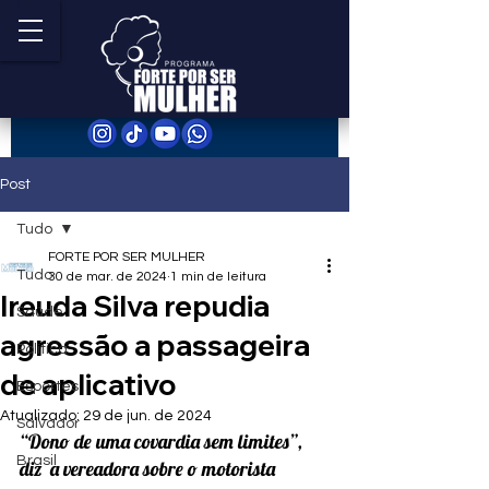
Post
Tudo
FORTE POR SER MULHER
Tudo
30 de mar. de 2024
1 min de leitura
Ireuda Silva repudia
Saúde
agressão a passageira
Política
de aplicativo
Esportes
Atualizado:
29 de jun. de 2024
Salvador
“Dono de uma covardia sem limites”, 
Brasil
diz  a vereadora sobre o motorista