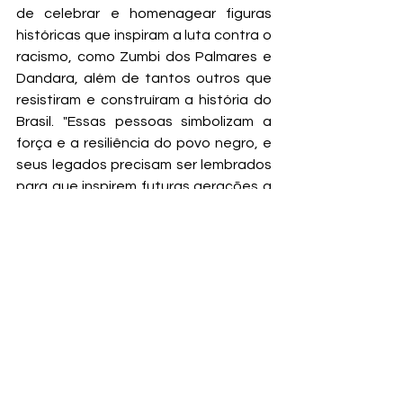
de celebrar e homenagear figuras 
históricas que inspiram a luta contra o 
racismo, como Zumbi dos Palmares e 
Dandara, além de tantos outros que 
resistiram e construíram a história do 
Brasil. "Essas pessoas simbolizam a 
força e a resiliência do povo negro, e 
seus legados precisam ser lembrados 
para que inspirem futuras gerações a 
continuarem essa luta", conclui.
Fonte da notícia:
 Assessoria da 
vereadora