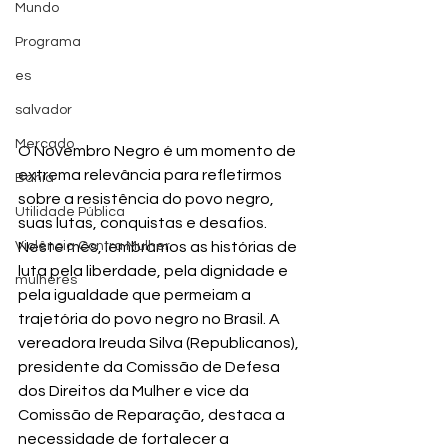
Mundo
Programa
es
salvador
Mercado
O Novembro Negro é um momento de 
extrema relevância para refletirmos 
Bahia
sobre a resistência do povo negro, 
Utilidade Pública
suas lutas, conquistas e desafios. 
Neste mês, lembramos as histórias de 
Violência Contra Mulher
luta pela liberdade, pela dignidade e 
mulheres
pela igualdade que permeiam a 
trajetória do povo negro no Brasil. A 
vereadora Ireuda Silva (Republicanos), 
presidente da Comissão de Defesa 
dos Direitos da Mulher e vice da 
Comissão de Reparação, destaca a 
necessidade de fortalecer a 