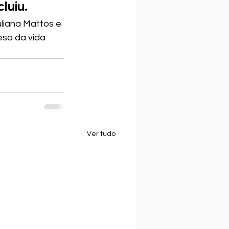
luiu.
uliana Mattos e 
sa da vida 
Ver tudo