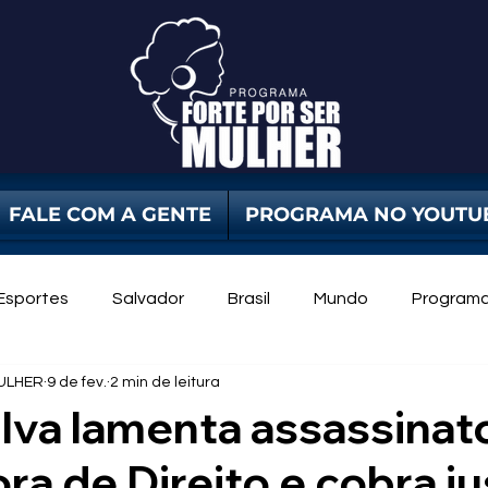
FALE COM A GENTE
PROGRAMA NO YOUTU
Esportes
Salvador
Brasil
Mundo
Program
ULHER
9 de fev.
2 min de leitura
dade Pública
Violência Contra Mulher
mulheres
ilva lamenta assassinat
ra de Direito e cobra ju