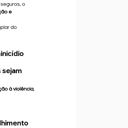
seguros, o 
ção e 
plar do 
nicídio 
s sejam 
ão à violência
, 
lhimento 