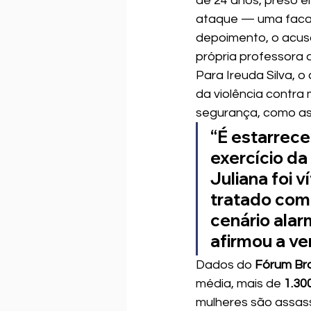
de 24 anos, preso em
ataque — uma faca —
depoimento, o acusa
própria professora d
Para Ireuda Silva, 
da violência contra
segurança, como as 
“É estarrece
exercício da
Juliana foi 
tratado com
cenário alar
afirmou a ve
Dados do 
Fórum Bra
média, mais de 
1.30
mulheres são assass