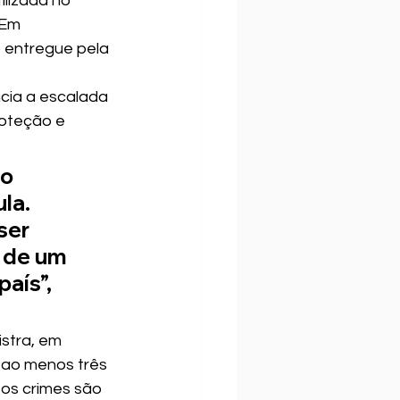
ilizada no 
 Em 
 entregue pela 
ncia a escalada 
roteção e 
o 
la. 
ser 
 de um 
aís”, 
stra, em 
, ao menos três 
os crimes são 