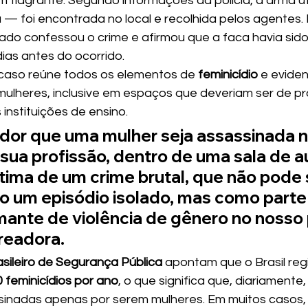
 flagrante. Segundo informações da polícia, a arma ut
 foi encontrada no local e recolhida pelos agentes.
do confessou o crime e afirmou que a faca havia sido
ias antes do ocorrido.
o caso reúne todos os elementos de 
feminicídio
 e evide
 mulheres, inclusive em espaços que deveriam ser de p
instituições de ensino.
dor que uma mulher seja assassinada n
 sua profissão, dentro de uma sala de au
vítima de um crime brutal, que não pode 
o um episódio isolado, mas como parte
mante de violência de gênero no nosso p
readora.
sileiro de Segurança Pública
 apontam que o Brasil regi
0 feminicídios por ano
, o que significa que, diariamente
inadas apenas por serem mulheres. Em muitos casos, 