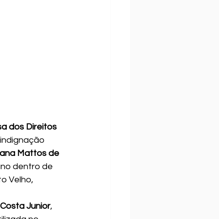
 dos Direitos 
 indignação 
iana Mattos de 
uno dentro de 
to Velho, 
Costa Junior
, 