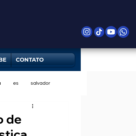
BE
CONTATO
a
es
salvador
o de
stiça