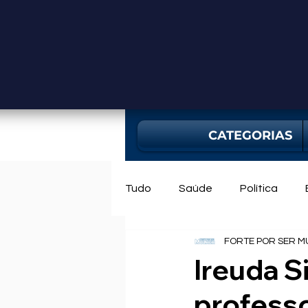
CATEGORIAS
Tudo
Saúde
Política
FORTE POR SER M
Mercado
Bahia
Utili
Ireuda S
professo