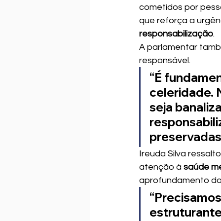
cometidos por pesso
que reforça a urgên
responsabilização
.
A parlamentar tamb
responsável.
“É fundament
celeridade. 
seja banaliz
responsabili
preservadas
Ireuda Silva ressal
atenção à 
saúde me
aprofundamento do
“Precisamos
estruturante