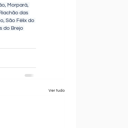
ão, Morpará, 
 Riachão das 
o, São Félix do 
s do Brejo 
Ver tudo