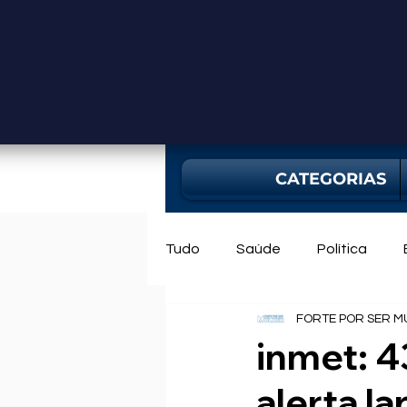
CATEGORIAS
Tudo
Saúde
Política
FORTE POR SER M
Mercado
Bahia
Utili
inmet: 4
alerta l