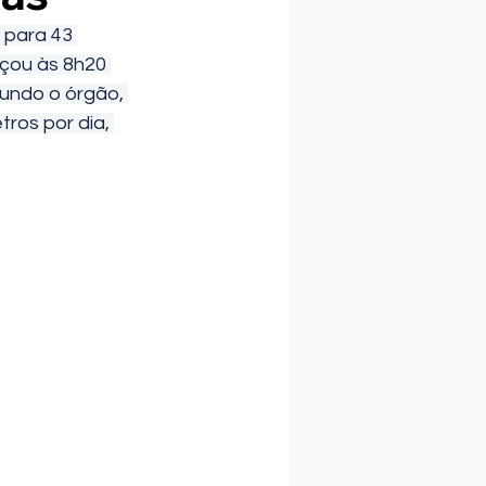
 para 43 
çou às 8h20 
gundo o órgão, 
tros por dia, 