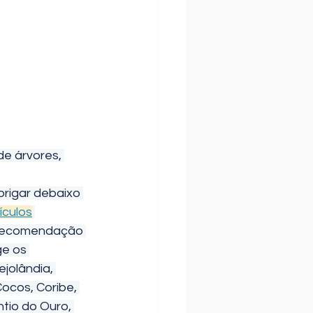
brigar debaixo 
ículos
a recomendação 
ge os 
jolândia, 
ocos, Coribe, 
tio do Ouro, 