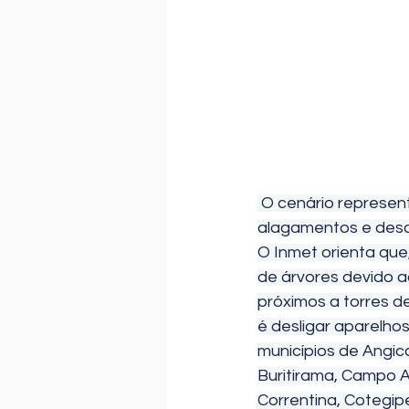
 O cenário representa risco de corte de energia elétrica, queda de galhos de árvores, 
alagamentos e desca
O Inmet orienta que
de árvores devido a
próximos a torres d
é desligar aparelhos
municípios de Angica
Buritirama, Campo A
Correntina, Cotegipe