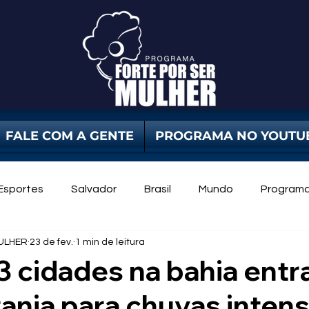
FALE COM A GENTE
PROGRAMA NO YOUTU
Esportes
Salvador
Brasil
Mundo
Program
ULHER
23 de fev.
1 min de leitura
dade Pública
Violência Contra Mulher
mulheres
3 cidades na bahia ent
aranja para chuvas inten