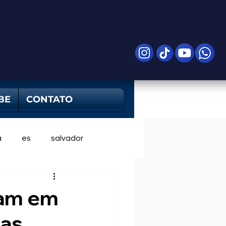
BE
CONTATO
a
es
salvador
ram em
sas