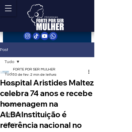
Post
Tudo
FORTE POR SER MULHER
Tudo
10 de fev.
2 min de leitura
Hospital Aristides Maltez
Saúde
celebra 74 anos e recebe
Política
homenagem na
Esportes
ALBAInstituição é
Salvador
referência nacional no
Brasil