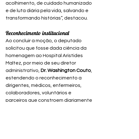
acolhimento, de cuidado humanizado 
e de luta diária pela vida, salvando e 
transformando histórias”, destacou.
Reconhecimento institucional
Ao concluir a moção, o deputado 
solicitou que fosse dada ciência da 
homenagem ao Hospital Aristides 
Maltez, por meio de seu diretor 
administrativo, 
Dr. Washington Couto
, 
estendendo o reconhecimento a 
dirigentes, médicos, enfermeiros, 
colaboradores, voluntários e 
parceiros que constroem diariamente 
a história da instituição.
A homenagem reforça a importância 
do fortalecimento do sistema 
filantrópico de saúde e do 
reconhecimento público a iniciativas 