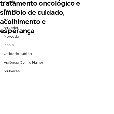
tratamento oncológico e
Mundo
símbolo de cuidado,
Programa
acolhimento e
es
salvador
esperança
Mercado
Bahia
Utilidade Pública
Violência Contra Mulher
mulheres