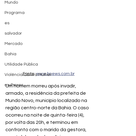
Mundo
Programa
es
salvador
Mercado
Bahia
Utilidade Pública
Fonte
:
www.bnews.com.br
Violência Contra Mulher
mulheres
Um homem morreu após invadir, 
armado, a residência da prefeita de 
Mundo Novo, município localizado na 
região centro-norte da Bahia. O caso 
ocorreu na noite de quinta-feira (4), 
por volta das 20h, e terminou em 
confronto com o marido da gestora, 