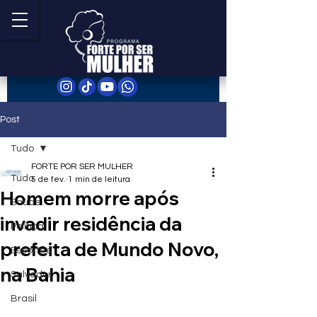
Post
Tudo
FORTE POR SER MULHER
Tudo
5 de fev.
1 min de leitura
Homem morre após
Saúde
invadir residência da
Política
prefeita de Mundo Novo,
Esportes
na Bahia
Salvador
Brasil