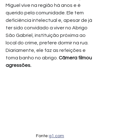
Miguel vive na região há anos e é 
querido pela comunidade. Ele tem 
deficiência intelectual e, apesar de já 
ter sido convidado a viver no Abrigo 
São Gabriel, instituição próxima ao 
local do crime, prefere dormir na rua. 
Diariamente, ele faz as refeições e 
toma banho no abrigo. 
Câmera filmou 
agressões.
Fonte:
g1.com