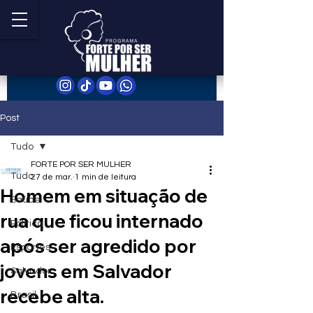
Post
Tudo
FORTE POR SER MULHER
Tudo
27 de mar.
1 min de leitura
Homem em situação de
Saúde
rua que ficou internado
Política
após ser agredido por
Esportes
jovens em Salvador
Salvador
recebe alta.
Brasil