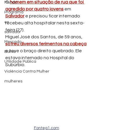
O 
homem em situação de rua que foi 
Mundo
agredido por quatro jovens
 em 
Programa
Salvador
 e precisou ficar internado 
es
recebeu alta hospitalar nesta sexta-
feira (27).
salvador
Miguel José dos Santos, de 59 anos, 
Mercado
sofreu diversos ferimentos na cabeça
e teve o braço direito quebrado. Ele 
Bahia
estava internado no Hospital do 
Utilidade Pública
Subúrbio.
Violência Contra Mulher
mulheres
Fonteg1.com