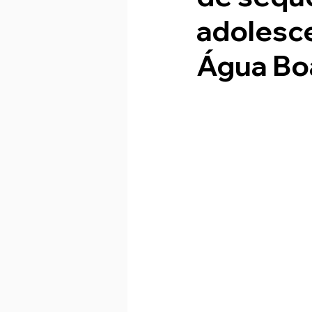
adolesc
Água Bo