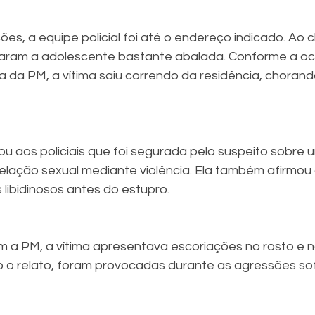
es, a equipe policial foi até o endereço indicado. Ao c
aram a adolescente bastante abalada. Conforme a oco
 da PM, a vítima saiu correndo da residência, choran
ou aos policiais que foi segurada pelo suspeito sobre
elação sexual mediante violência. Ela também afirmo
 libidinosos antes do estupro.
 a PM, a vítima apresentava escoriações no rosto e n
 o relato, foram provocadas durante as agressões sof