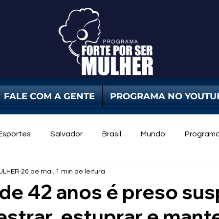
FALE COM A GENTE
PROGRAMA NO YOUTU
Esportes
Salvador
Brasil
Mundo
Program
ULHER
20 de mai.
1 min de leitura
dade Pública
Violência Contra Mulher
mulheres
e 42 anos é preso sus
strar, estuprar e mant