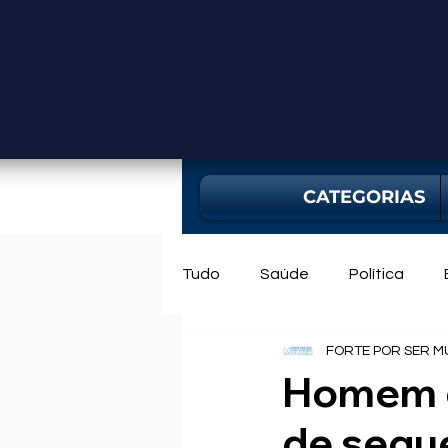
CATEGORIAS
Tudo
Saúde
Política
FORTE POR SER M
Mercado
Bahia
Utili
Homem d
de seque