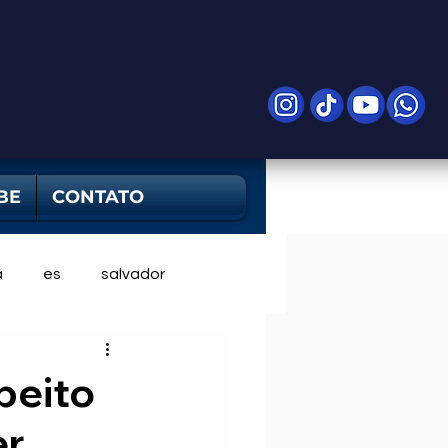
BE
CONTATO
a
es
salvador
peito
er