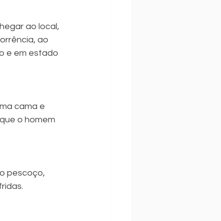
hegar ao local, 
rrência, ao 
do e em estado 
 uma cama e 
u que o homem 
o pescoço, 
ridas.