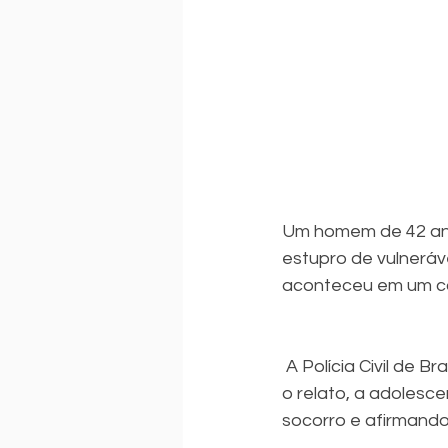
Um homem de 42 anos
estupro de vulneráv
aconteceu em um con
 A Polícia Civil de Brasília (DF) repassou uma denúncia feita pela irmã da vítima. Conforme 
o relato, a adolesc
socorro e afirmando