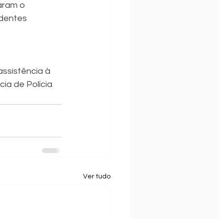
aram o 
edentes 
ssistência à 
ia de Polícia 
Ver tudo