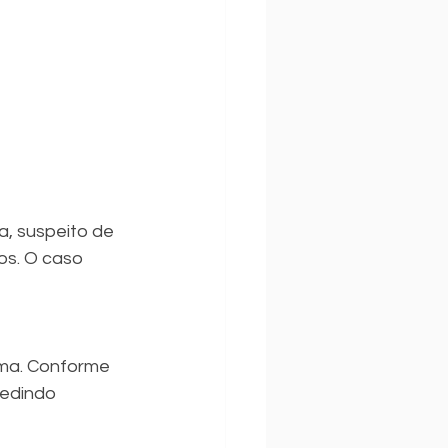
, suspeito de 
os. O caso 
pedindo 