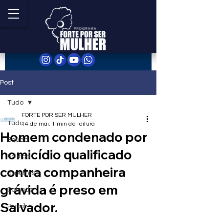
Post
Tudo
FORTE POR SER MULHER
Tudo
14 de mai.
1 min de leitura
Homem condenado por
Saúde
homicídio qualificado
Política
contra companheira
Esportes
grávida é preso em
Salvador
Salvador.
Brasil