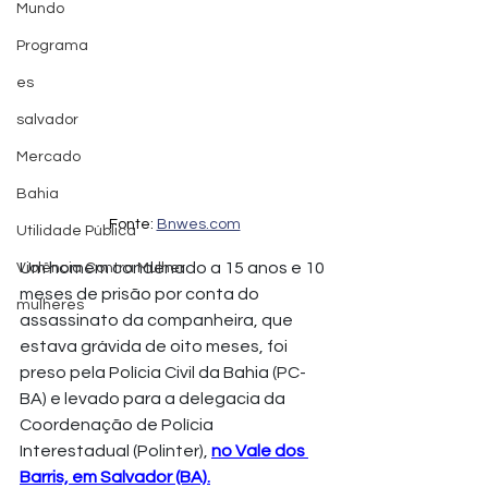
Mundo
Programa
es
salvador
Mercado
Bahia
Fonte: 
Bnwes.com
Utilidade Pública
Um homem condenado a 15 anos e 10 
Violência Contra Mulher
meses de prisão por conta do 
mulheres
assassinato da companheira, que 
estava grávida de oito meses, foi 
preso pela Polícia Civil da Bahia (PC-
BA) e levado para a delegacia da 
Coordenação de Polícia 
Interestadual (Polinter), 
no Vale dos 
Barris, em Salvador (BA).