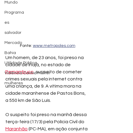
Mundo
Programa
es
salvador
Mercado
Fonte: 
www.metropoles.com
Bahia
Um homem, de 23 anos, foi preso na 
Utilidade Pública
cidade de Inajá, no estado de 
Pernambuco
, suspeito de cometer 
Violência Contra Mulher
crimes sexuais pela internet contra 
mulheres
uma criança, de 9. A vítima mora na 
cidade maranhense de Pastos Bons, 
a 550 km de São Luís.
O suspeito foi preso na manhã dessa 
terça-feira (17/3) pela Polícia Civil do 
Maranhão
 (PC-MA), em ação conjunta 