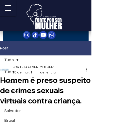
Post
Tudo
FORTE POR SER MULHER
Tudo
18 de mar.
1 min de leitura
Homem é preso suspeito
Saúde
de crimes sexuais
Política
virtuais contra criança.
Esportes
Salvador
Brasil