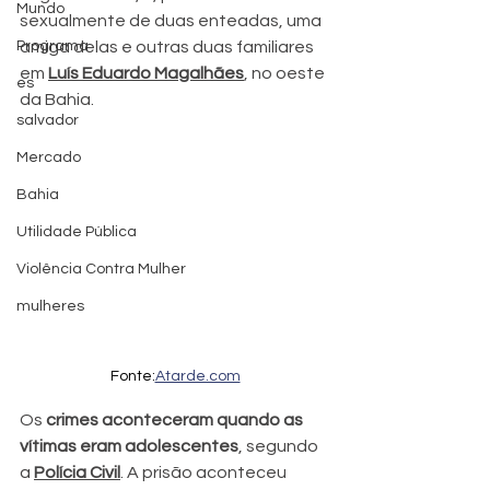
Mundo
sexualmente de duas enteadas, uma 
Programa
amiga delas e outras duas familiares 
em 
Luís Eduardo Magalhães
, no oeste 
es
da Bahia.
salvador
Mercado
Bahia
Utilidade Pública
Violência Contra Mulher
mulheres
Fonte:
Atarde.com
Os 
crimes aconteceram quando as 
vítimas eram adolescentes
, segundo 
a 
Polícia Civil
. A prisão aconteceu 