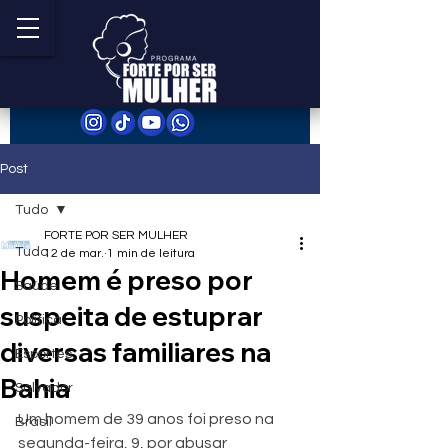
Post
Tudo
FORTE POR SER MULHER
Tudo
12 de mar.
1 min de leitura
Homem é preso por
Saúde
suspeita de estuprar
Política
diversas familiares na
Esportes
Bahia
Salvador
Um homem de 39 anos foi preso na 
Brasil
segunda-feira, 9, por abusar 