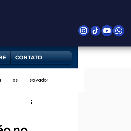
BE
CONTATO
a
es
salvador
ão no