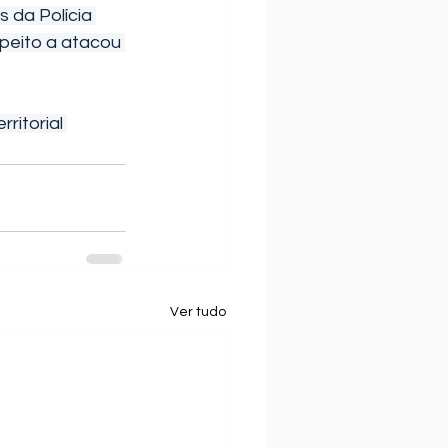
speito a atacou 
ritorial 
Ver tudo