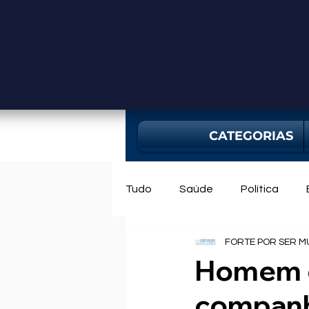
CATEGORIAS
Tudo
Saúde
Política
FORTE POR SER M
Mercado
Bahia
Utili
Homem é
companhe