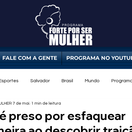
FALE COM A GENTE
PROGRAMA NO YOUTU
Esportes
Salvador
Brasil
Mundo
Program
ULHER
7 de mai.
1 min de leitura
dade Pública
Violência Contra Mulher
mulheres
 preso por esfaquear
ira ao descobrir traiç