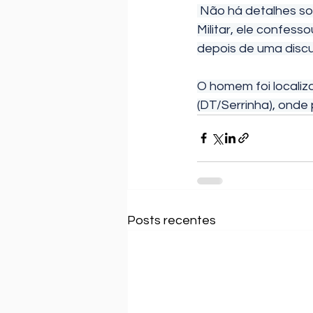
 Não há detalhes sobre o quadro de saúde da vítima. Segundo informações da Polícia 
Militar, ele confes
depois de uma discu
O homem foi localizad
(DT/Serrinha), onde
Posts recentes