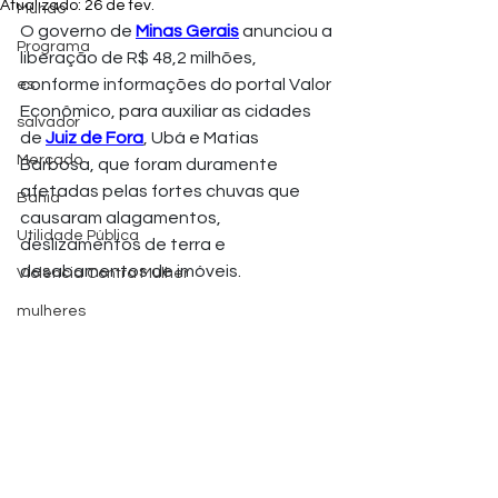
Atualizado:
26 de fev.
Mundo
O governo de 
Minas Gerais
 anunciou a 
Programa
liberação de R$ 48,2 milhões, 
conforme informações do portal Valor 
es
Econômico, para auxiliar as cidades 
salvador
de 
Juiz de Fora
, Ubá e Matias 
Mercado
Barbosa, que foram duramente 
afetadas pelas fortes chuvas que 
Bahia
causaram alagamentos, 
Utilidade Pública
deslizamentos de terra e 
desabamentos de imóveis. 
Violência Contra Mulher
mulheres