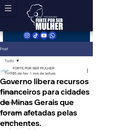
Post
Tudo
FORTE POR SER MULHER
Tudo
25 de fev.
1 min de leitura
Governo libera recursos
Saúde
financeiros para cidades
Política
de Minas Gerais que
Esportes
foram afetadas pelas
Salvador
enchentes.
Brasil