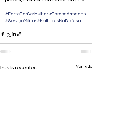
presença feminina na defesa do país.
#FortePorSerMulher
#ForçasArmadas
#ServiçoMilitar
#MulheresNaDefesa
Ver tudo
Posts recentes