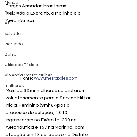
Mundo
Forças Armadas brasileiras — 
Programa
incluindo o Exército, a Marinha e a 
Aeronáutica.
es
salvador
Mercado
Bahia
Utilidade Pública
Violência Contra Mulher
Fonte: 
www.metropoles.com
mulheres
Mais de 33 mil mulheres se alistaram 
voluntariamente para o Serviço Militar 
Inicial Feminino (Smif). Após o 
processo de seleção, 1.010 
ingressaram no Exército, 300 na 
Aeronáutica e 157 na Marinha, com 
atuação em 13 estados e no Distrito 