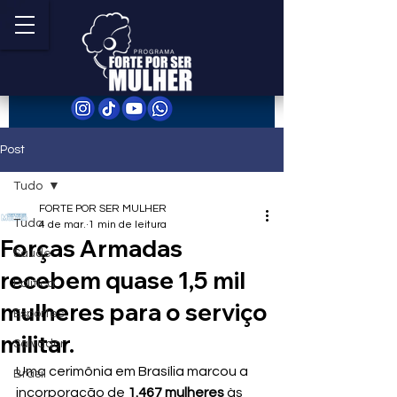
Post
Tudo
FORTE POR SER MULHER
Tudo
4 de mar.
1 min de leitura
Forças Armadas
Saúde
recebem quase 1,5 mil
Política
mulheres para o serviço
Esportes
militar.
Salvador
Uma cerimônia em Brasília marcou a 
Brasil
incorporação de 
1.467 mulheres
 às 