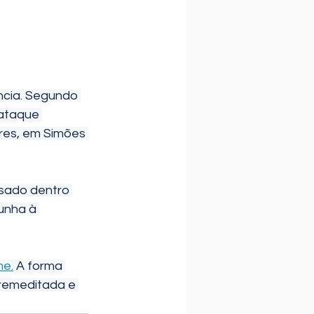
ncia. Segundo 
 ataque 
res, em Simões 
isado dentro 
unha à 
me.
 A forma 
premeditada e 