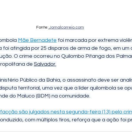
Fonte:
Jornalcorreio.com
lombola 
Mãe Bernadete
 foi marcada por extrema violê
la foi atingida por 25 disparos de arma de fogo, em um
ução. O crime ocorreu no Quilombo Pitanga dos Palma
ropolitana de 
Salvador.
nistério Público da Bahia, o assassinato deve ser anal
sputa territorial, uma vez que a líder quilombola se op
nde do Maluco (BDM) na comunidade.
 facção são julgados nesta segunda-feira (13) pelo cri
onduzido, com múltiplos tiros, reforça que a ação foi 