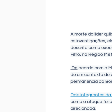
A morte da líder qui
as investigações, e
descrito como exec
Filho, na Região Met
 De
 acordo com o Mi
de um contexto de di
permanência do Bo
Dois integrantes da
como o ataque foi c
direcionada.