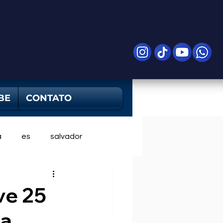
BE
CONTATO
a
es
salvador
ve 25
ta