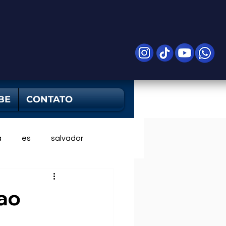
BE
CONTATO
a
es
salvador
 ao