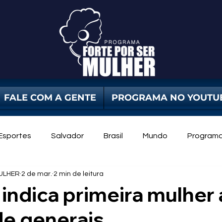
FALE COM A GENTE
PROGRAMA NO YOUTU
Esportes
Salvador
Brasil
Mundo
Program
ULHER
2 de mar.
2 min de leitura
dade Pública
Violência Contra Mulher
mulheres
 indica primeira mulher
e generais.