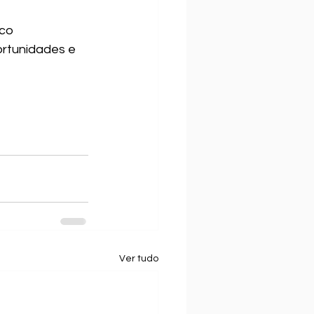
co 
rtunidades e 
Ver tudo