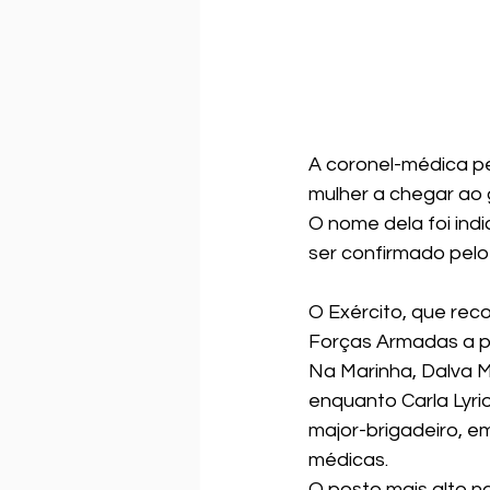
A coronel-médica p
mulher a chegar ao g
O nome dela foi ind
ser confirmado pelo
O Exército, que reco
Forças Armadas a p
Na Marinha, Dalva M
enquanto Carla Lyrio
major-brigadeiro, e
médicas.
O posto mais alto na