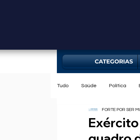
CATEGORIAS
Tudo
Saúde
Política
FORTE POR SER M
Mercado
Bahia
Utili
Exército
quadro d