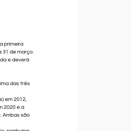
 primeira 
a 31 de março. 
ada e deverá 
ima das três 
s) em 2012, 
m 2020 e a 
s. Ambas são 
oje, nenhuma 