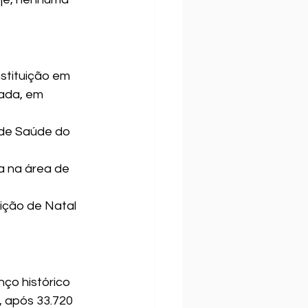
stituição em 
ada, em 
 de Saúde do 
a na área de 
ição de Natal 
ço histórico 
 após 33.720 