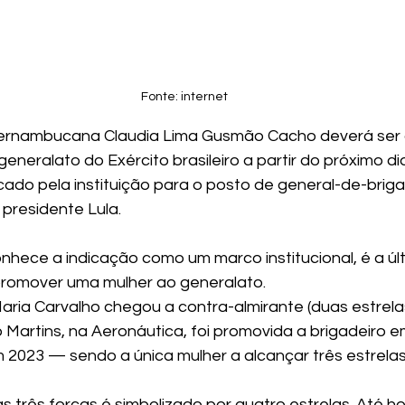
Fonte: internet
ernambucana Claudia Lima Gusmão Cacho deverá ser a
eneralato do Exército brasileiro a partir do próximo di
icado pela instituição para o posto de general-de-brig
 presidente Lula.
nhece a indicação como um marco institucional, é a últ
romover uma mulher ao generalato.
aria Carvalho chegou a contra-almirante (duas estrela
 Martins, na Aeronáutica, foi promovida a brigadeiro e
m 2023 — sendo a única mulher a alcançar três estrela
s três forças é simbolizado por quatro estrelas. Até h