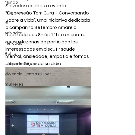
Mundo
Salvador recebeu o evento 
Programa
“Depressão Tem Cura – Conversando 
Sobre a Vida”, uma iniciativa dedicada 
es
à campanha Setembro Amarelo. 
salvador
Realizado das 8h às 11h, o encontro 
reuniu dezenas de participantes 
Mercado
interessados em discutir saúde 
Bahia
mental, ansiedade, empatia e formas 
de prevenção ao suicídio.
Utilidade Pública
Violência Contra Mulher
mulheres