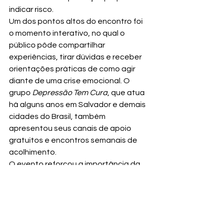
indicar risco.
Um dos pontos altos do encontro foi 
o momento interativo, no qual o 
público pôde compartilhar 
experiências, tirar dúvidas e receber 
orientações práticas de como agir 
diante de uma crise emocional. O 
grupo 
Depressão Tem Cura
, que atua 
há alguns anos em Salvador e demais 
cidades do Brasil, também 
apresentou seus canais de apoio 
gratuitos e encontros semanais de 
acolhimento.
O evento reforçou a importância da 
empatia como ferramenta 
fundamental na prevenção ao 
suicídio. Ao final, os organizadores 
destacaram que cuidar da saúde 