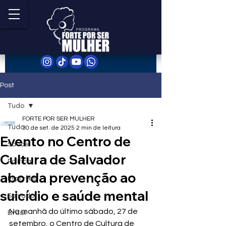
Post
Tudo
FORTE POR SER MULHER
Tudo
30 de set. de 2025
2 min de leitura
Evento no Centro de
Saúde
Cultura de Salvador
Política
aborda prevenção ao
Esportes
suicídio e saúde mental
Salvador
Na manhã do último sábado, 27 de 
Brasil
setembro, o Centro de Cultura de 