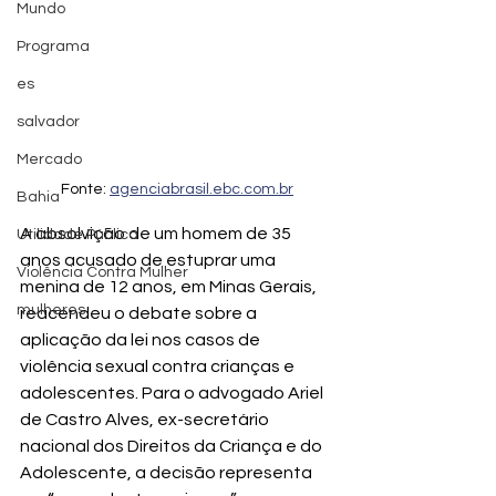
Mundo
Programa
es
salvador
Mercado
Fonte: 
agenciabrasil.ebc.com.br
Bahia
A absolvição de um homem de 35 
Utilidade Pública
anos acusado de estuprar uma 
Violência Contra Mulher
menina de 12 anos, em Minas Gerais, 
mulheres
reacendeu o debate sobre a 
aplicação da lei nos casos de 
violência sexual contra crianças e 
adolescentes. Para o advogado Ariel 
de Castro Alves, ex-secretário 
nacional dos Direitos da Criança e do 
Adolescente, a decisão representa 