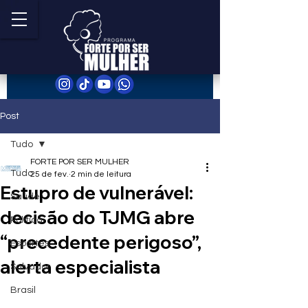
Post
Tudo
FORTE POR SER MULHER
Tudo
25 de fev.
2 min de leitura
Estupro de vulnerável:
Saúde
decisão do TJMG abre
Política
“precedente perigoso”,
Esportes
alerta especialista
Salvador
Brasil