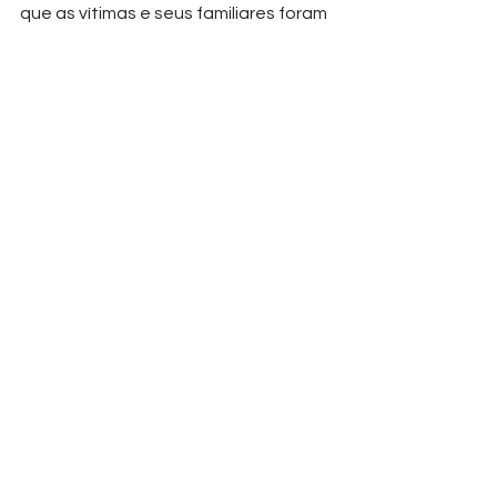
que as vítimas e seus familiares foram 
colocados sob proteção do poder 
público local.
Ver tudo
Posts recentes