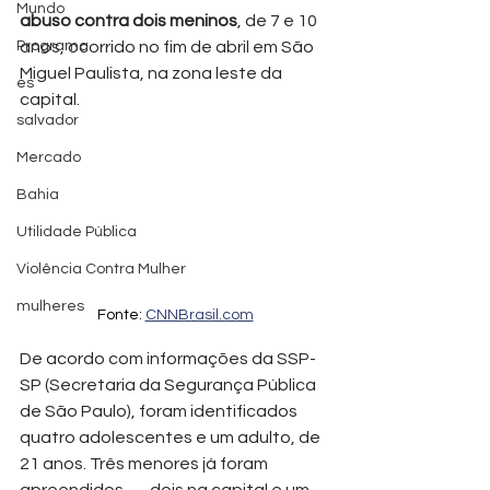
Mundo
abuso contra dois meninos
, de 7 e 10 
Programa
anos, ocorrido no fim de abril em São 
Miguel Paulista, na zona leste da 
es
capital.
salvador
Mercado
Bahia
Utilidade Pública
Violência Contra Mulher
mulheres
Fonte: 
CNNBrasil.com
De acordo com informações da SSP-
SP (Secretaria da Segurança Pública 
de São Paulo), foram identificados 
quatro adolescentes e um adulto, de 
21 anos. Três menores já foram 
apreendidos — dois na capital e um 