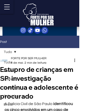
Post
Tudo
FORTE POR SER MULHER
Tudo
4 de mai.
2 min de leitura
Estupro de crianças em
Saúde
SP: investigação
Política
continua e adolescente é
Esportes
procurado
Salvador
A Polícia Civil de São Paulo
 identificou 
Brasil
os cinco envolvidos em um caso de 