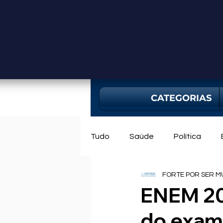
CATEGORIAS
Tudo
Saúde
Política
FORTE POR SER M
Mercado
Bahia
Utili
ENEM 202
do exa