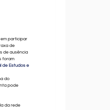
 em participar 
taxa de 
as de ausência 
s foram 
al de Estudos e 
a do 
nta pode 
la da rede 