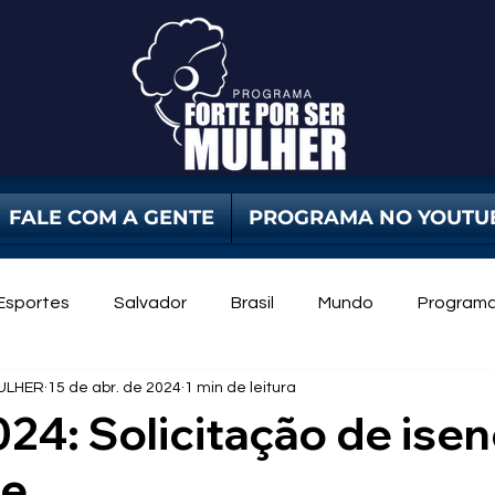
FALE COM A GENTE
PROGRAMA NO YOUTU
Esportes
Salvador
Brasil
Mundo
Program
ULHER
15 de abr. de 2024
1 min de leitura
dade Pública
Violência Contra Mulher
mulheres
4: Solicitação de ise
me