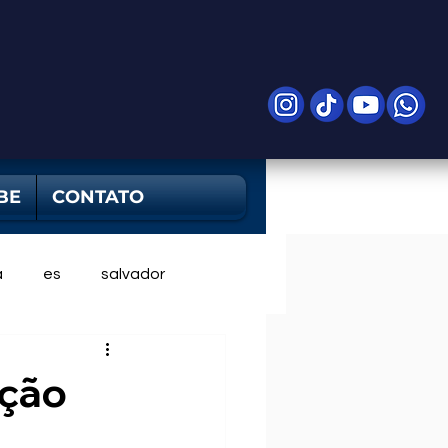
BE
CONTATO
a
es
salvador
nção