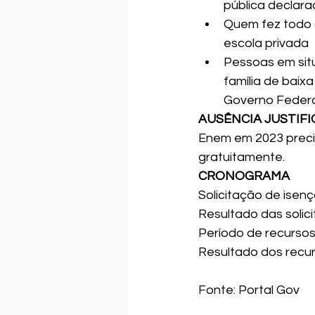
pública declar
Quem fez todo o
escola privada
Pessoas em sit
família de baix
Governo Federa
AUSÊNCIA JUSTIF
Enem em 2023 precisa
gratuitamente.
CRONOGRAMA
Solicitação de isenç
Resultado das solic
Período de recursos
Resultado dos recur
Fonte: Portal Gov 