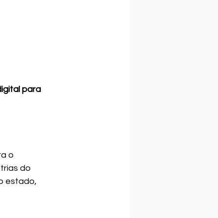
gital para 
a o 
rias do 
o estado, 