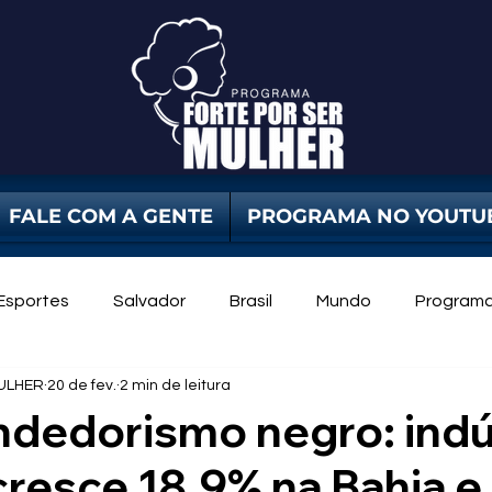
FALE COM A GENTE
PROGRAMA NO YOUTU
Esportes
Salvador
Brasil
Mundo
Program
ULHER
20 de fev.
2 min de leitura
dade Pública
Violência Contra Mulher
mulheres
dedorismo negro: indú
 cresce 18,9% na Bahia e