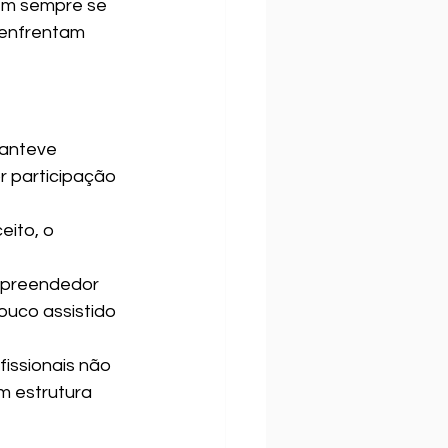
em sempre se 
 enfrentam 
manteve 
 participação 
ito, o 
mpreendedor 
ouco assistido 
fissionais não 
m estrutura 