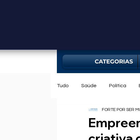
CATEGORIAS
Tudo
Saúde
Política
FORTE POR SER M
Mercado
Bahia
Utili
Empreen
criativa