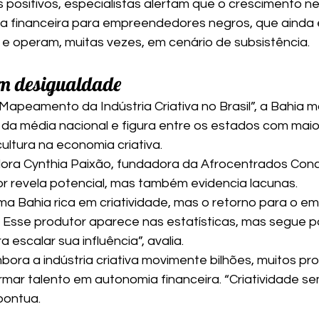
positivos, especialistas alertam que o crescimento n
a financeira para empreendedores negros, que ainda
s e operam, muitas vezes, em cenário de subsistência.
om desigualdade
apeamento da Indústria Criativa no Brasil”, a Bahia 
a média nacional e figura entre os estados com maior
cultura na economia criativa.
ra Cynthia Paixão, fundadora da Afrocentrados Conce
r revela potencial, mas também evidencia lacunas.
a Bahia rica em criatividade, mas o retorno para o e
. Esse produtor aparece nas estatísticas, mas segue p
escalar sua influência”, avalia.
ora a indústria criativa movimente bilhões, muitos pro
ar talento em autonomia financeira. “Criatividade se
 pontua.