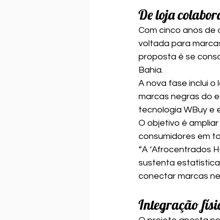
De loja colabor
Com cinco anos de a
voltada para marcas
proposta é se conso
Bahia.
A nova fase inclui 
marcas negras do e
tecnologia WBuy e 
O objetivo é ampliar
consumidores em tod
“A ‘Afrocentrados Hu
sustenta estatística
conectar marcas neg
Integração físic