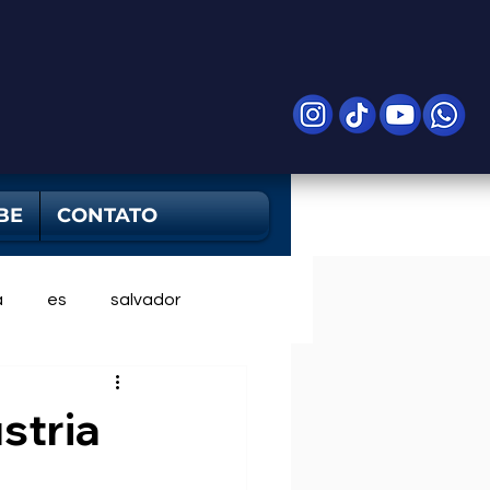
BE
CONTATO
a
es
salvador
stria