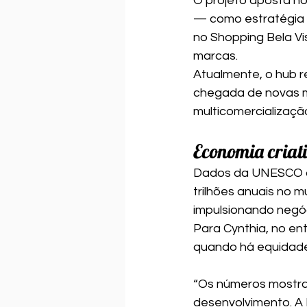
O projeto aposta no 
— como estratégia d
no Shopping Bela Vi
marcas.
Atualmente, o hub 
chegada de novas m
multicomercialização 
Economia criati
Dados da UNESCO ap
trilhões anuais no m
impulsionando negóc
Para Cynthia, no en
quando há equidade
“Os números mostra
desenvolvimento. A 