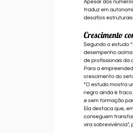
Apesar dos números 
traduz em autonomi
desafios estruturai
Crescimento c
Segundo o estudo “M
desempenho acima d
de profissionais da 
Para a empreendedo
crescimento do seto
“O estudo mostra um
negro ainda é fraco
e sem formação para 
Ela destaca que, emb
conseguem transform
vira sobrevivência”,