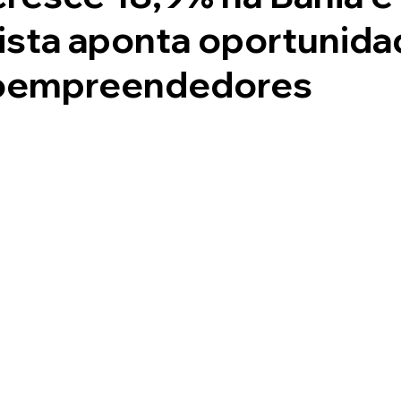
ista aponta oportunid
roempreendedores