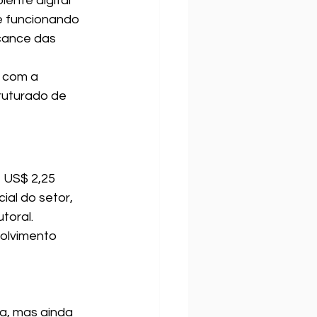
ente digital 
e funcionando 
cance das 
 com a 
ruturado de 
US$ 2,25 
ial do setor, 
toral.
olvimento 
 
a, mas ainda 