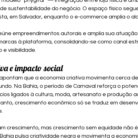
modelo “phygital” — integração entre loja física e ambi
e sustentabilidade do negócio. O espaço físico segu
sta, em Salvador, enquanto o e-commerce amplia o al
reúne empreendimentos autorais e amplia sua atuação
arcas à plataforma, consolidando-se como canal est
e visibilidade.
va e impacto social
ontam que a economia criativa movimenta cerca de 
undo. Na Bahia, o período de Carnaval reforça o potenc
ios ligados à cultura, moda, artesanato e produção au
tanto, crescimento econômico só se traduz em desenv
.
m crescimento, mas crescimento sem equidade não é
Bahia pulsa criatividade negra e movimenta a economi